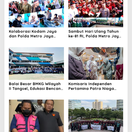
Kolaborasi Kodam Jaya
Sambut Hari Ulang Tahun
dan Polda Metro Jaya
ke-81 RI, Polda Metro Jaya
Gelar Bakti Kesehatan
Gelar Apel Kebangsaan
Balai Besar BMKG Wilayah
Komisaris Independen
II Tangsel, Edukasi Bencana
Pertamina Patra Niaga
Gempa Bumi dan Tsunami
Terpikat Produk UMKM
kepada pelajar UPTD SMPN
Mitra Binaan dengan
23
Sentuhan Kemanusiaan dan
Keberlanjutan