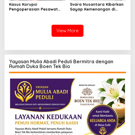
Kasus Korupsi
Svara Nusantara Kibarkan
Pengoperasian Pesawat
Sayap Kemenangan di
APK: Mantan VP Business
Kancah Internasional
Development Ditetapkan
Tersangka
View More
Yayasan Mulia Abadi Peduli Bermitra dengan
Rumah Duka Boen Tek Bio