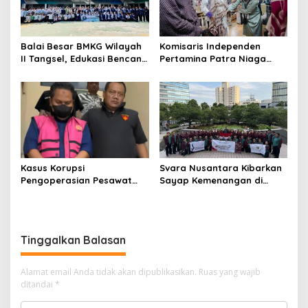
Balai Besar BMKG Wilayah
Komisaris Independen
II Tangsel, Edukasi Bencana
Pertamina Patra Niaga
Gempa Bumi dan Tsunami
Terpikat Produk UMKM
kepada pelajar UPTD SMPN
Mitra Binaan dengan
23
Sentuhan Kemanusiaan dan
Keberlanjutan
Kasus Korupsi
Svara Nusantara Kibarkan
Pengoperasian Pesawat
Sayap Kemenangan di
APK: Mantan VP Business
Kancah Internasional
Development Ditetapkan
Tersangka
Tinggalkan Balasan
Alamat email Anda tidak akan dipublikasikan.
Ruas yang wajib
ditandai
*