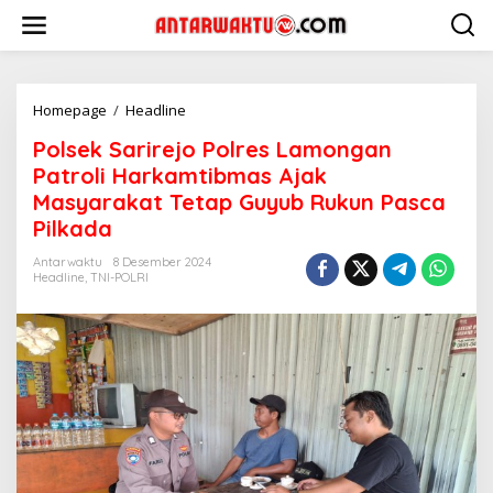
Lewati
ke
konten
Polsek
Homepage
/
Headline
Sarirejo
Polsek Sarirejo Polres Lamongan
Polres
Lamongan
Patroli Harkamtibmas Ajak
Patroli
Masyarakat Tetap Guyub Rukun Pasca
Harkamtibmas
Pilkada
Ajak
Masyarakat
Antarwaktu
8 Desember 2024
Tetap
Headline
,
TNI-POLRI
Guyub
Rukun
Pasca
Pilkada