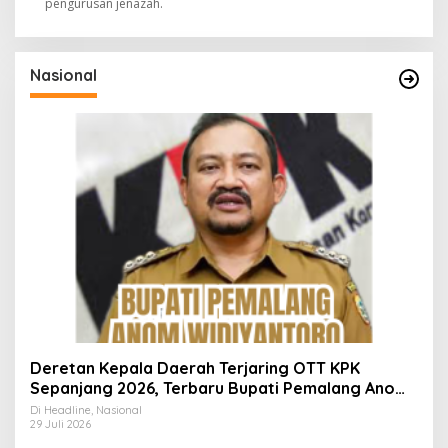
pengurusan jenazah.
Nasional
Deretan Kepala Daerah Terjaring OTT KPK
Sepanjang 2026, Terbaru Bupati Pemalang Anom
Widiyantoro
Di Headline, Nasional
29 Juli 2026