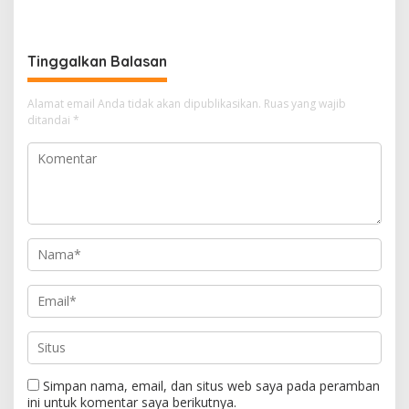
Warga Terdampak
Narkotika
Kekeringan
Tinggalkan Balasan
Alamat email Anda tidak akan dipublikasikan.
Ruas yang wajib
ditandai
*
Simpan nama, email, dan situs web saya pada peramban
ini untuk komentar saya berikutnya.