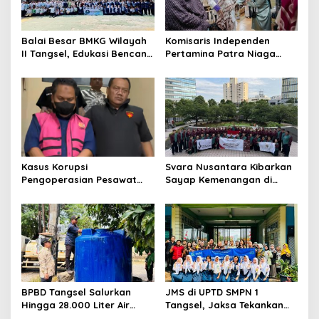
Balai Besar BMKG Wilayah
Komisaris Independen
II Tangsel, Edukasi Bencana
Pertamina Patra Niaga
Gempa Bumi dan Tsunami
Terpikat Produk UMKM
kepada pelajar UPTD SMPN
Mitra Binaan dengan
23
Sentuhan Kemanusiaan dan
Keberlanjutan
Kasus Korupsi
Svara Nusantara Kibarkan
Pengoperasian Pesawat
Sayap Kemenangan di
APK: Mantan VP Business
Kancah Internasional
Development Ditetapkan
Tersangka
BPBD Tangsel Salurkan
JMS di UPTD SMPN 1
Hingga 28.000 Liter Air
Tangsel, Jaksa Tekankan
Bersih Per hari untuk
Bahaya Bullying hingga