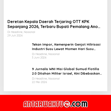
Deretan Kepala Daerah Terjaring OTT KPK
Sepanjang 2026, Terbaru Bupati Pemalang Anom
Widiyantoro
Di Headline, Nasional
29 Juli 2026
Tekan Impor, Kemenperin Genjot Hilirisasi
Industri Susu Lewat Momen Hari Susu
Nusantara 2026
Di Headline, Nasional
3 Juni 2026
9 Jurnalis WNI Misi Global Sumud Flotilla
2.0 Ditahan Militer Israel, Kini Dibebaskan
dan Dievakuasi ke Istanbul
Di Headline, Nasional
22 Mei 2026