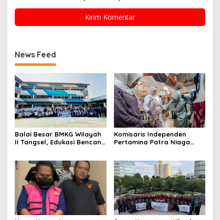
News Feed
Balai Besar BMKG Wilayah
Komisaris Independen
II Tangsel, Edukasi Bencana
Pertamina Patra Niaga
Gempa Bumi dan Tsunami
Terpikat Produk UMKM
kepada pelajar UPTD SMPN
Mitra Binaan dengan
23
Sentuhan Kemanusiaan dan
Keberlanjutan