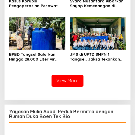
Kasus Korupsi
Svara Nusantara Kibarkan
Pengoperasian Pesawat
Sayap Kemenangan di
APK: Mantan VP Business
Kancah Internasional
Development Ditetapkan
Tersangka
BPBD Tangsel Salurkan
JMS di UPTD SMPN 1
Hingga 28.000 Liter Air
Tangsel, Jaksa Tekankan
Bersih Per hari untuk
Bahaya Bullying hingga
Warga Terdampak
Narkotika
Kekeringan
View More
Yayasan Mulia Abadi Peduli Bermitra dengan
Rumah Duka Boen Tek Bio