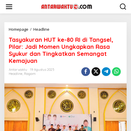
Lewati
ke
konten
Tasyakuran
Homepage
/
Headline
HUT
Tasyakuran HUT ke-80 RI di Tangsel,
ke-
80
Pilar: Jadi Momen Ungkapkan Rasa
RI
Syukur dan Tingkatkan Semangat
di
Kemajuan
Tangsel,
Pilar:
Antarwaktu
19 Agustus 2025
Jadi
Headline
,
Ragam
Momen
Ungkapkan
Rasa
Syukur
dan
Tingkatkan
Semangat
Kemajuan