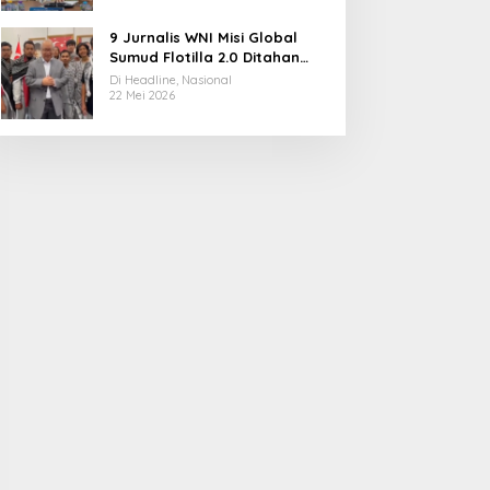
9 Jurnalis WNI Misi Global
Sumud Flotilla 2.0 Ditahan
Militer Israel, Kini Dibebaskan
Di Headline, Nasional
dan Dievakuasi ke Istanbul
22 Mei 2026