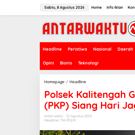
Lewati
ke
Sabtu, 8 Agustus 2026
Home
Info Iklan
Kon
konten
Headline
Peristiwa
Nasional
Daerah
Opini
Bisnis
Teknologi
Polsek
Homepage
/
Headline
Kalitengah
Polsek Kalitengah Ge
Gelar
Patroli
(PKP) Siang Hari 
Kota
Presisi
(PKP)
Antarwaktu
22 Agustus 2025
Siang
Headline
,
TNI-POLRI
Hari
Jaga