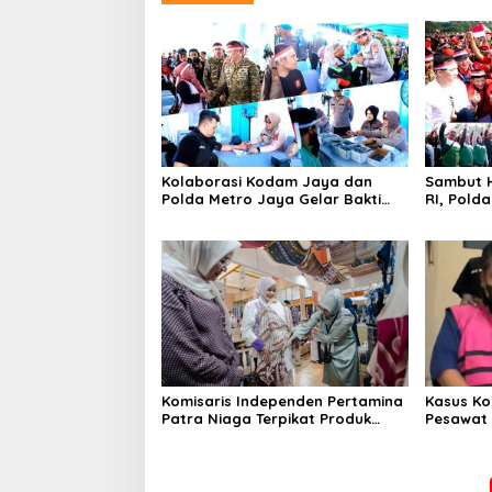
Kolaborasi Kodam Jaya dan
Sambut H
Polda Metro Jaya Gelar Bakti
RI, Pold
Kesehatan
Kebangs
Komisaris Independen Pertamina
Kasus Ko
Patra Niaga Terpikat Produk
Pesawat 
UMKM Mitra Binaan dengan
Business
Sentuhan Kemanusiaan dan
Ditetapk
Keberlanjutan