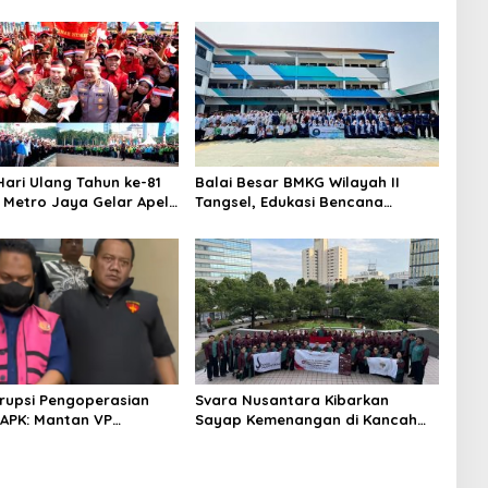
ari Ulang Tahun ke-81
Balai Besar BMKG Wilayah II
a Metro Jaya Gelar Apel
Tangsel, Edukasi Bencana
aan
Gempa Bumi dan Tsunami
kepada pelajar UPTD SMPN 23
rupsi Pengoperasian
Svara Nusantara Kibarkan
APK: Mantan VP
Sayap Kemenangan di Kancah
 Development
Internasional
an Tersangka