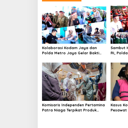
Kolaborasi Kodam Jaya dan
Sambut H
Polda Metro Jaya Gelar Bakti
RI, Pold
Kesehatan
Kebangs
Komisaris Independen Pertamina
Kasus Ko
Patra Niaga Terpikat Produk
Pesawat 
UMKM Mitra Binaan dengan
Business
Sentuhan Kemanusiaan dan
Ditetapk
Keberlanjutan