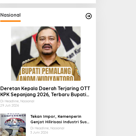
Nasional
Deretan Kepala Daerah Terjaring OTT
KPK Sepanjang 2026, Terbaru Bupati
Pemalang Anom Widiyantoro
Di Headline, Nasional
29 Juli 2026
Tekan Impor, Kemenperin
Genjot Hilirisasi Industri Susu
Lewat Momen Hari Susu
Di Headline, Nasional
Nusantara 2026
3 Juni 2026