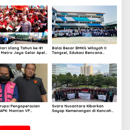
ari Ulang Tahun ke-81
Balai Besar BMKG Wilayah II
a Metro Jaya Gelar Apel
Tangsel, Edukasi Bencana
aan
Gempa Bumi dan Tsunami
kepada pelajar UPTD SMPN 23
rupsi Pengoperasian
Svara Nusantara Kibarkan
APK: Mantan VP
Sayap Kemenangan di Kancah
 Development
Internasional
an Tersangka