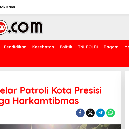
tak Kami
Pendidikan
Kesehatan
Politik
TNI-POLRI
Ragam
M
lar Patroli Kota Presisi
Jaga Harkamtibmas