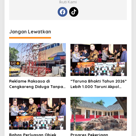
Ikuti Kami
Jangan Lewatkan
Reklame Raksasa di
“Taruna Bhakti Tahun 2026”
Cengkareng Diduga Tanpa
Lebih 1.000 Taruni Akpol
Izin: Data Berbeda,
Perkuat Pembentukan
Dokumen Diragukan,
Karakter Siswa Sekolah
Identitas Petugas Tak
Rakyat
Dikenali
Bahas Perluasan Objek
Progres Pekerjaan