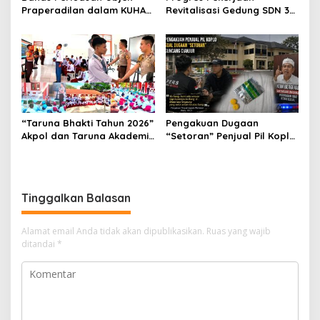
Praperadilan dalam KUHAP
Revitalisasi Gedung SDN 3
Baru, Waka Polda Metro
Mekarmukti Sudah
Jaya Buka Seminar Hukum
Mencapai 50 Persen
“Taruna Bhakti Tahun 2026”
Pengakuan Dugaan
Akpol dan Taruna Akademi
“Setoran” Penjual Pil Koplo
TNI Dampingi Siswa di 73
Guncang Cianjur, KDM
Sekolah Rakyat
Bergerak, Publik Tagih
Ketegasan Polda Jabar
Tinggalkan Balasan
Alamat email Anda tidak akan dipublikasikan.
Ruas yang wajib
ditandai
*