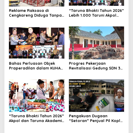
Reklame Raksasa di
“Taruna Bhakti Tahun 2026”
Cengkareng Diduga Tanpa
Lebih 1.000 Taruni Akpol
Izin: Data Berbeda,
Perkuat Pembentukan
Dokumen Diragukan,
Karakter Siswa Sekolah
Identitas Petugas Tak
Rakyat
Dikenali
Bahas Perluasan Objek
Progres Pekerjaan
Praperadilan dalam KUHAP
Revitalisasi Gedung SDN 3
Baru, Waka Polda Metro
Mekarmukti Sudah
Jaya Buka Seminar Hukum
Mencapai 50 Persen
“Taruna Bhakti Tahun 2026”
Pengakuan Dugaan
Akpol dan Taruna Akademi
“Setoran” Penjual Pil Koplo
TNI Dampingi Siswa di 73
Guncang Cianjur, KDM
Sekolah Rakyat
Bergerak, Publik Tagih