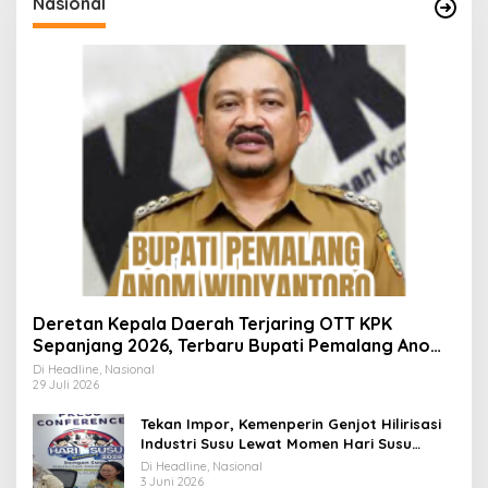
Nasional
Deretan Kepala Daerah Terjaring OTT KPK
Sepanjang 2026, Terbaru Bupati Pemalang Anom
Widiyantoro
Di Headline, Nasional
29 Juli 2026
Tekan Impor, Kemenperin Genjot Hilirisasi
Industri Susu Lewat Momen Hari Susu
Nusantara 2026
Di Headline, Nasional
3 Juni 2026