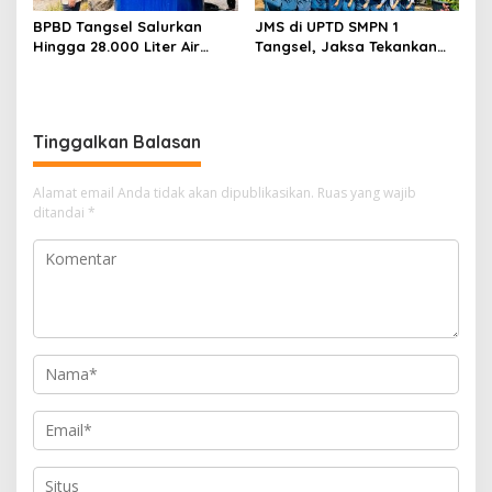
BPBD Tangsel Salurkan
JMS di UPTD SMPN 1
Hingga 28.000 Liter Air
Tangsel, Jaksa Tekankan
Bersih Per hari untuk
Bahaya Bullying hingga
Warga Terdampak
Narkotika
Kekeringan
Tinggalkan Balasan
Alamat email Anda tidak akan dipublikasikan.
Ruas yang wajib
ditandai
*