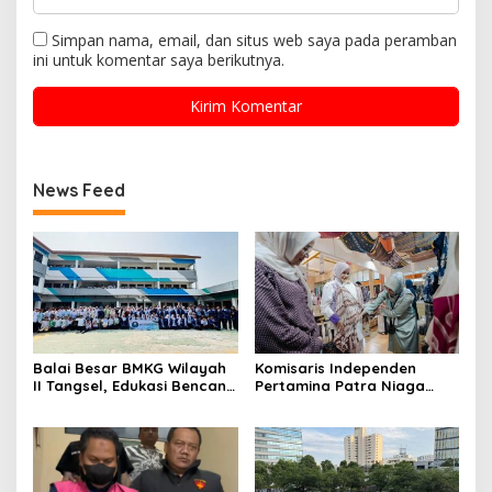
Simpan nama, email, dan situs web saya pada peramban
ini untuk komentar saya berikutnya.
News Feed
Balai Besar BMKG Wilayah
Komisaris Independen
II Tangsel, Edukasi Bencana
Pertamina Patra Niaga
Gempa Bumi dan Tsunami
Terpikat Produk UMKM
kepada pelajar UPTD SMPN
Mitra Binaan dengan
23
Sentuhan Kemanusiaan dan
Keberlanjutan