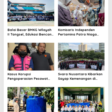
Balai Besar BMKG Wilayah
Komisaris Independen
II Tangsel, Edukasi Bencana
Pertamina Patra Niaga
Gempa Bumi dan Tsunami
Terpikat Produk UMKM
kepada pelajar UPTD SMPN
Mitra Binaan dengan
23
Sentuhan Kemanusiaan dan
Keberlanjutan
Kasus Korupsi
Svara Nusantara Kibarkan
Pengoperasian Pesawat
Sayap Kemenangan di
APK: Mantan VP Business
Kancah Internasional
Development Ditetapkan
Tersangka