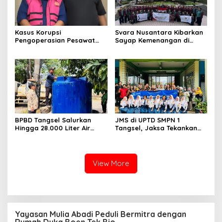
Kasus Korupsi
Svara Nusantara Kibarkan
Pengoperasian Pesawat
Sayap Kemenangan di
APK: Mantan VP Business
Kancah Internasional
Development Ditetapkan
Tersangka
BPBD Tangsel Salurkan
JMS di UPTD SMPN 1
Hingga 28.000 Liter Air
Tangsel, Jaksa Tekankan
Bersih Per hari untuk
Bahaya Bullying hingga
Warga Terdampak
Narkotika
Kekeringan
View More
Yayasan Mulia Abadi Peduli Bermitra dengan