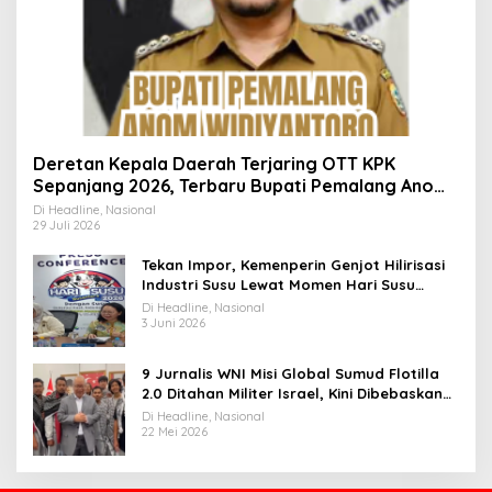
Deretan Kepala Daerah Terjaring OTT KPK
Sepanjang 2026, Terbaru Bupati Pemalang Anom
Widiyantoro
Di Headline, Nasional
29 Juli 2026
Tekan Impor, Kemenperin Genjot Hilirisasi
Industri Susu Lewat Momen Hari Susu
Nusantara 2026
Di Headline, Nasional
3 Juni 2026
9 Jurnalis WNI Misi Global Sumud Flotilla
2.0 Ditahan Militer Israel, Kini Dibebaskan
dan Dievakuasi ke Istanbul
Di Headline, Nasional
22 Mei 2026