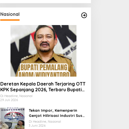
Nasional
Deretan Kepala Daerah Terjaring OTT
KPK Sepanjang 2026, Terbaru Bupati
Pemalang Anom Widiyantoro
Di Headline, Nasional
29 Juli 2026
Tekan Impor, Kemenperin
Genjot Hilirisasi Industri Susu
Lewat Momen Hari Susu
Di Headline, Nasional
Nusantara 2026
3 Juni 2026