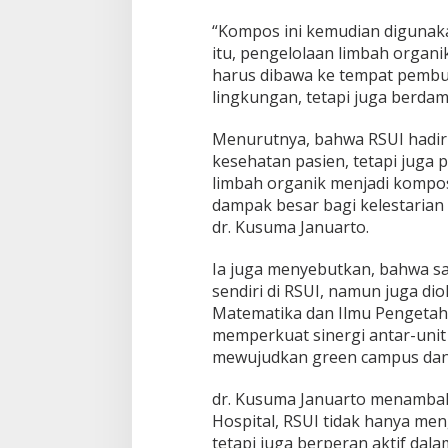
“Kompos ini kemudian digunaka
itu, pengelolaan limbah orga
harus dibawa ke tempat pembu
lingkungan, tetapi juga berdamp
Menurutnya, bahwa RSUI hadir
kesehatan pasien, tetapi juga
limbah organik menjadi kompos
dampak besar bagi kelestarian al
dr. Kusuma Januarto.
Ia juga menyebutkan, bahwa sa
sendiri di RSUI, namun juga di
Matematika dan Ilmu Pengetahua
memperkuat sinergi antar-unit
mewujudkan green campus dan g
dr. Kusuma Januarto menamba
Hospital, RSUI tidak hanya me
tetapi juga berperan aktif dal