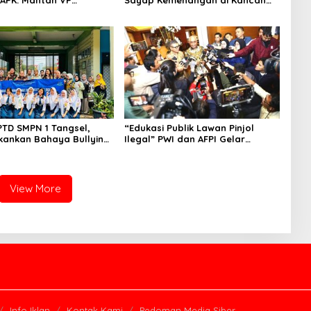
 Development
Internasional
an Tersangka
PTD SMPN 1 Tangsel,
“Edukasi Publik Lawan Pinjol
kankan Bahaya Bullying
Ilegal” PWI dan AFPI Gelar
arkotika
Workshop Jurnalistik
View More
Info Iklan
Kontak Kami
Pedoman Media Siber