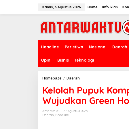
Lewati
ke
Kamis, 6 Agustus 2026
Home
Info Iklan
Kon
konten
Headline
Peristiwa
Nasional
Daerah
Opini
Bisnis
Teknologi
Kelolah
Homepage
/
Daerah
Pupuk
Kelolah Pupuk Kom
Kompos,
RSUI
Wujudkan Green Ho
Komitmen
Wujudkan
Green
Antarwaktu
27 Agustus 2025
Hospital
Daerah
,
Headline