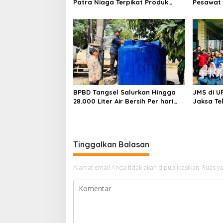
Patra Niaga Terpikat Produk
Pesawat 
UMKM Mitra Binaan dengan
Business
Sentuhan Kemanusiaan dan
Ditetapk
Keberlanjutan
BPBD Tangsel Salurkan Hingga
JMS di U
28.000 Liter Air Bersih Per hari
Jaksa Te
untuk Warga Terdampak
hingga N
Kekeringan
Tinggalkan Balasan
Alamat email Anda tidak akan dipublikasikan.
Ruas ya