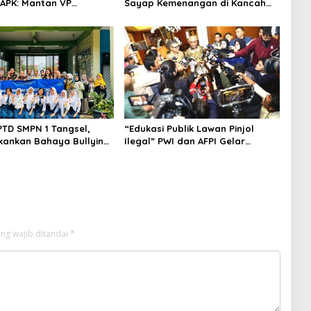
APK: Mantan VP
Sayap Kemenangan di Kancah
 Development
Internasional
an Tersangka
PTD SMPN 1 Tangsel,
“Edukasi Publik Lawan Pinjol
kankan Bahaya Bullying
Ilegal” PWI dan AFPI Gelar
arkotika
Workshop Jurnalistik
ng wajib ditandai
*