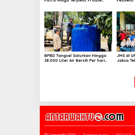
UMKM Mitra Binaan dengan
Business
Sentuhan Kemanusiaan dan
Ditetapk
Keberlanjutan
BPBD Tangsel Salurkan Hingga
JMS di U
28.000 Liter Air Bersih Per hari
Jaksa Te
untuk Warga Terdampak
hingga N
Kekeringan
© Copyright 2026
Tentang Kami
REDAKSI