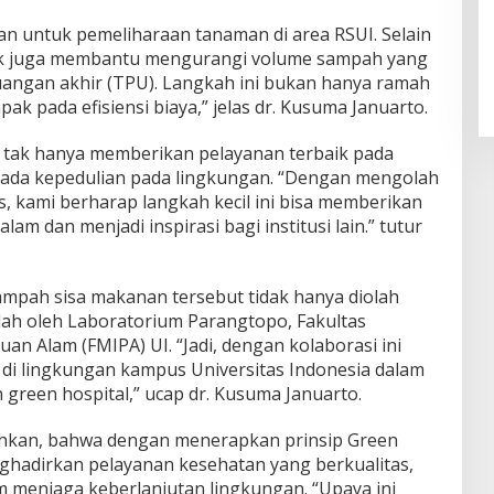
n untuk pemeliharaan tanaman di area RSUI. Selain
nik juga membantu mengurangi volume sampah yang
angan akhir (TPU). Langkah ini bukan hanya ramah
ak pada efisiensi biaya,” jelas dr. Kusuma Januarto.
 tak hanya memberikan pelayanan terbaik pada
 pada kepedulian pada lingkungan. “Dengan mengolah
, kami berharap langkah kecil ini bisa memberikan
am dan menjadi inspirasi bagi institusi lain.” tutur
mpah sisa makanan tersebut tidak hanya diolah
olah oleh Laboratorium Parangtopo, Fakultas
n Alam (FMIPA) UI. “Jadi, dengan kolaborasi ini
 di lingkungan kampus Universitas Indonesia dalam
reen hospital,” ucap dr. Kusuma Januarto.
hkan, bahwa dengan menerapkan prinsip Green
nghadirkan pelayanan kesehatan yang berkualitas,
am menjaga keberlanjutan lingkungan. “Upaya ini