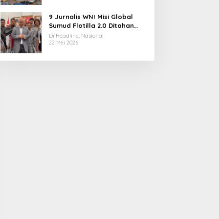
9 Jurnalis WNI Misi Global
Sumud Flotilla 2.0 Ditahan
Militer Israel, Kini Dibebaskan
Di Headline, Nasional
dan Dievakuasi ke Istanbul
22 Mei 2026