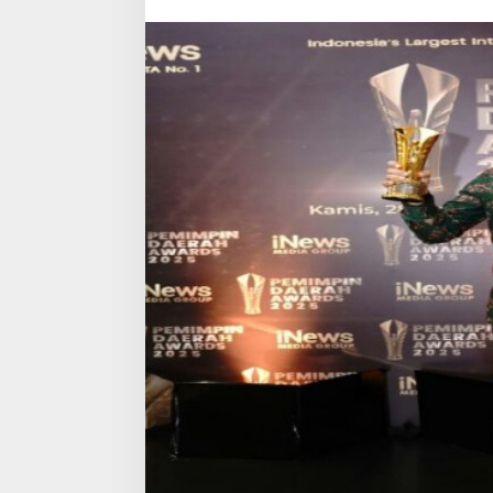
BAZNAS
Award
dan
Kepala
Daerah
Award
2025