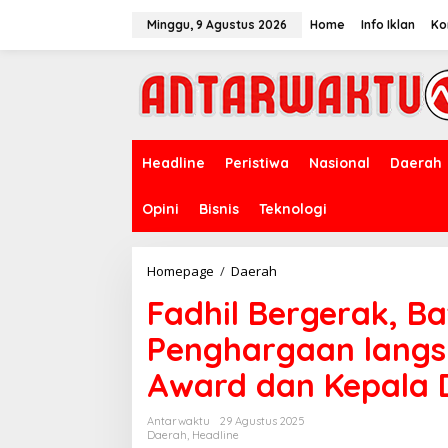
Lewati
ke
Minggu, 9 Agustus 2026
Home
Info Iklan
Ko
konten
Headline
Peristiwa
Nasional
Daerah
Opini
Bisnis
Teknologi
Fadhil
Homepage
/
Daerah
Bergerak,
Fadhil Bergerak, B
Batang
Hari
Penghargaan langs
Mengeliat
Dua
Award dan Kepala 
Penghargaan
langsung
di
Antarwaktu
29 Agustus 2025
Dapat
Daerah
,
Headline