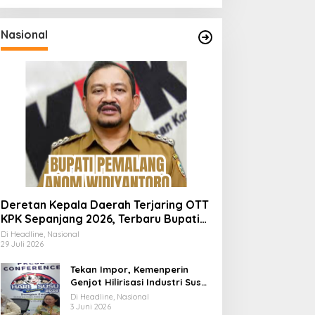
Nasional
Deretan Kepala Daerah Terjaring OTT
KPK Sepanjang 2026, Terbaru Bupati
Pemalang Anom Widiyantoro
Di Headline, Nasional
29 Juli 2026
Tekan Impor, Kemenperin
Genjot Hilirisasi Industri Susu
Lewat Momen Hari Susu
Di Headline, Nasional
Nusantara 2026
3 Juni 2026