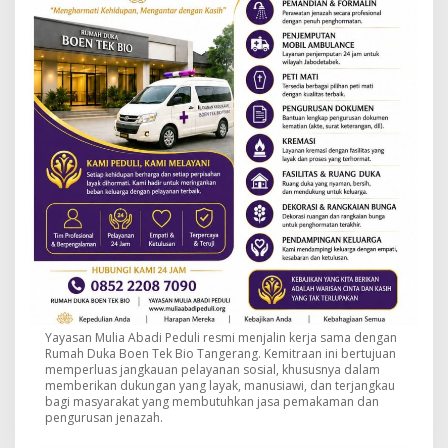
Yayasan Mulia Abadi Peduli resmi menjalin kerja sama dengan
Rumah Duka Boen Tek Bio Tangerang. Kemitraan ini bertujuan
memperluas jangkauan pelayanan sosial, khususnya dalam
memberikan dukungan yang layak, manusiawi, dan terjangkau
bagi masyarakat yang membutuhkan jasa pemakaman dan
pengurusan jenazah.