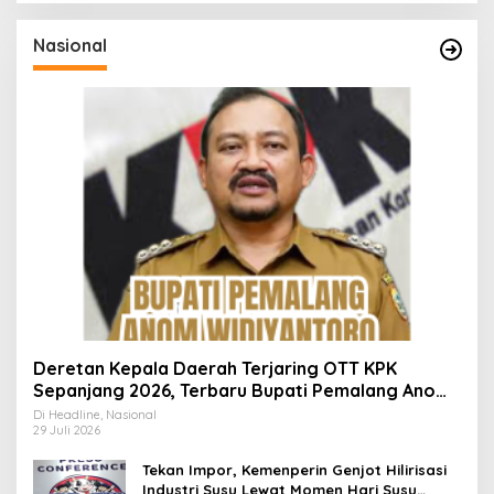
Nasional
Deretan Kepala Daerah Terjaring OTT KPK
Sepanjang 2026, Terbaru Bupati Pemalang Anom
Widiyantoro
Di Headline, Nasional
29 Juli 2026
Tekan Impor, Kemenperin Genjot Hilirisasi
Industri Susu Lewat Momen Hari Susu