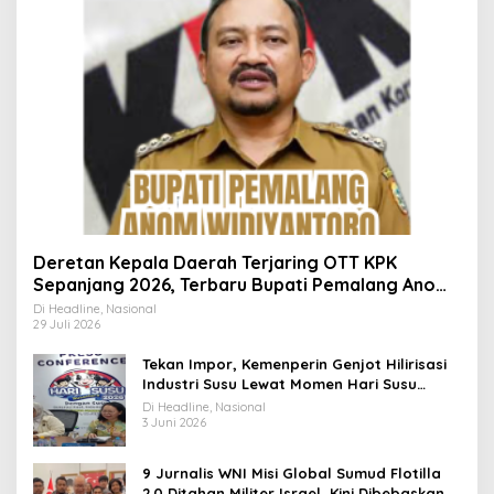
Deretan Kepala Daerah Terjaring OTT KPK
Sepanjang 2026, Terbaru Bupati Pemalang Anom
Widiyantoro
Di Headline, Nasional
29 Juli 2026
Tekan Impor, Kemenperin Genjot Hilirisasi
Industri Susu Lewat Momen Hari Susu
Nusantara 2026
Di Headline, Nasional
3 Juni 2026
9 Jurnalis WNI Misi Global Sumud Flotilla
2.0 Ditahan Militer Israel, Kini Dibebaskan