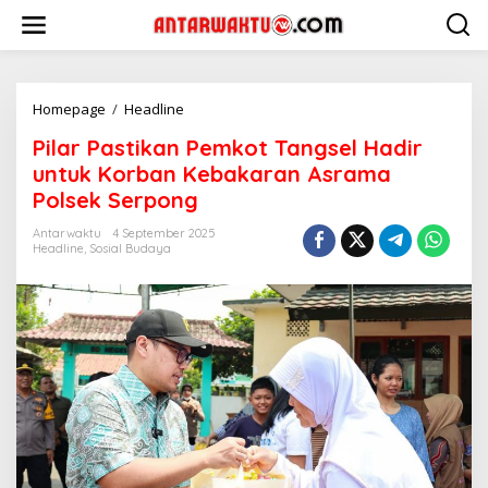
Lewati
ke
konten
Pilar
Homepage
/
Headline
Pastikan
Pilar Pastikan Pemkot Tangsel Hadir
Pemkot
Tangsel
untuk Korban Kebakaran Asrama
Hadir
Polsek Serpong
untuk
Korban
Antarwaktu
4 September 2025
Kebakaran
Headline
,
Sosial Budaya
Asrama
Polsek
Serpong