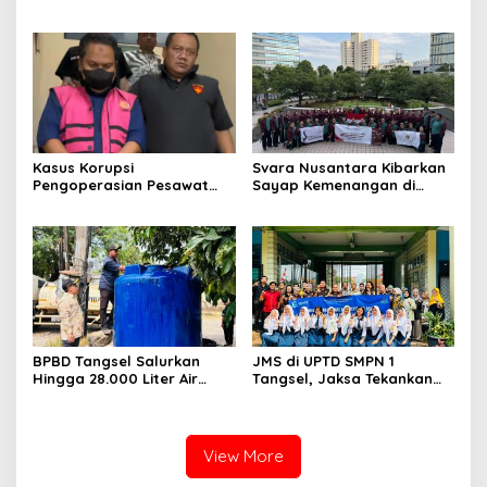
Gempa Bumi dan Tsunami
Terpikat Produk UMKM
kepada pelajar UPTD SMPN
Mitra Binaan dengan
23
Sentuhan Kemanusiaan dan
Keberlanjutan
Kasus Korupsi
Svara Nusantara Kibarkan
Pengoperasian Pesawat
Sayap Kemenangan di
APK: Mantan VP Business
Kancah Internasional
Development Ditetapkan
Tersangka
BPBD Tangsel Salurkan
JMS di UPTD SMPN 1
Hingga 28.000 Liter Air
Tangsel, Jaksa Tekankan
Bersih Per hari untuk
Bahaya Bullying hingga
Warga Terdampak
Narkotika
Kekeringan
View More