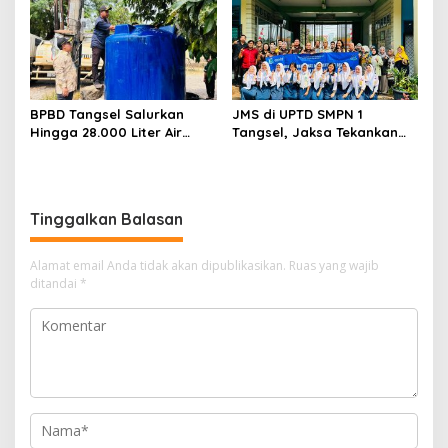
Tersangka
BPBD Tangsel Salurkan
JMS di UPTD SMPN 1
Hingga 28.000 Liter Air
Tangsel, Jaksa Tekankan
Bersih Per hari untuk
Bahaya Bullying hingga
Warga Terdampak
Narkotika
Kekeringan
Tinggalkan Balasan
Alamat email Anda tidak akan dipublikasikan.
Ruas yang wajib
ditandai
*