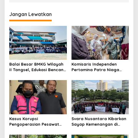
Jangan Lewatkan
Balai Besar BMKG Wilayah
Komisaris Independen
II Tangsel, Edukasi Bencana
Pertamina Patra Niaga
Gempa Bumi dan Tsunami
Terpikat Produk UMKM
kepada pelajar UPTD SMPN
Mitra Binaan dengan
23
Sentuhan Kemanusiaan dan
Keberlanjutan
Kasus Korupsi
Svara Nusantara Kibarkan
Pengoperasian Pesawat
Sayap Kemenangan di
APK: Mantan VP Business
Kancah Internasional
Development Ditetapkan