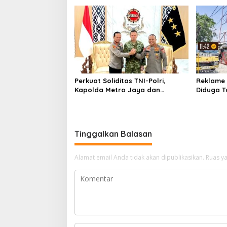
Kekeringan
Perkuat Soliditas TNI-Polri,
Reklame 
Kapolda Metro Jaya dan
Diduga T
Pangdam Jaya Kunjungi
Berbeda,
Dankorps Brimob Polri
Identitas
Tinggalkan Balasan
Alamat email Anda tidak akan dipublikasikan.
Ruas ya