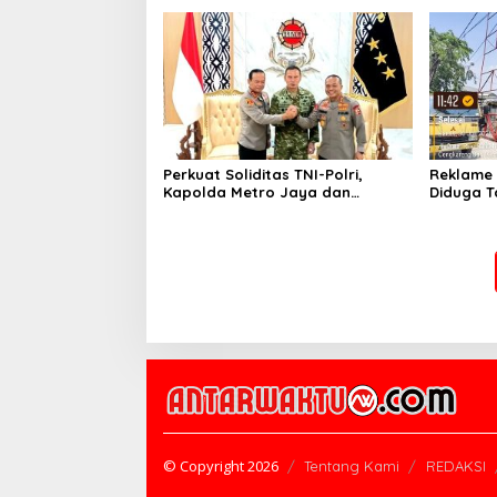
Kekeringan
Perkuat Soliditas TNI-Polri,
Reklame 
Kapolda Metro Jaya dan
Diduga T
Pangdam Jaya Kunjungi
Berbeda,
Dankorps Brimob Polri
Identitas
© Copyright 2026
Tentang Kami
REDAKSI