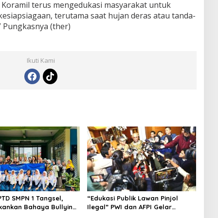
n Koramil terus mengedukasi masyarakat untuk
esiapsiagaan, terutama saat hujan deras atau tanda-
” Pungkasnya (ther)
Ikuti Kami
PTD SMPN 1 Tangsel,
“Edukasi Publik Lawan Pinjol
kankan Bahaya Bullying
Ilegal” PWI dan AFPI Gelar
arkotika
Workshop Jurnalistik