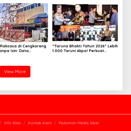
Raksasa di Cengkareng
“Taruna Bhakti Tahun 2026” Lebih
anpa Izin: Data
1.000 Taruni Akpol Perkuat
 Dokumen Diragukan,
Pembentukan Karakter Siswa
 Petugas Tak Dikenali
Sekolah Rakyat
View More
Info Iklan
Kontak Kami
Pedoman Media Siber