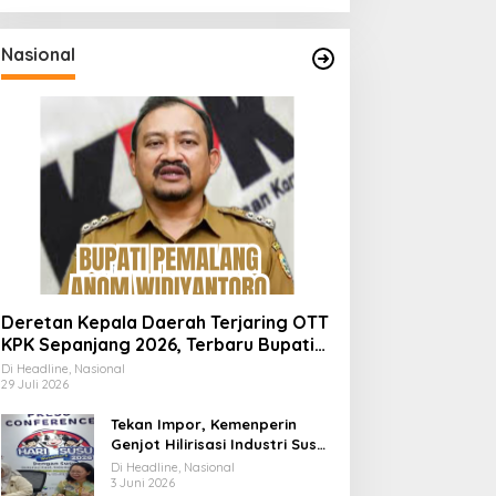
Nasional
Deretan Kepala Daerah Terjaring OTT
KPK Sepanjang 2026, Terbaru Bupati
Pemalang Anom Widiyantoro
Di Headline, Nasional
29 Juli 2026
Tekan Impor, Kemenperin
Genjot Hilirisasi Industri Susu
Lewat Momen Hari Susu
Di Headline, Nasional
Nusantara 2026
3 Juni 2026