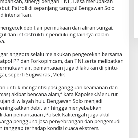
ambahkan, sinergi dengan TNI , Desa merupakan
ebut. Patroli di sepanjang tanggul Bengawan Solo
diintensifkan.
engecek debit air permukaan dan aliran sungai,
gul dan infrastruktur pendukung lainnya dalam
a.
agar anggota selalu melakukan pengecekan bersama
 Satpol PP dan Forkopimcam, dan TNI serta melibatkan
ermukaan air, pemantauan juga dilakukan di pintu-
ai, seperti Sugiwaras ,Melik
juan untuk mengantisipasi gangguan keamanan dan
mas) akibat bencana alam,” kata Kapolsek.Menurut
hujan di wilayah hulu Bengawan Solo menjadi
meningkatkan debit air hingga menyebabkan
li dan pemantauan ,Polsek Kalitengah juga aktif
arga pengguna jasa penyebrangan dan pengemudi
n tanggap terhadap kondisi cuaca ekstrem.