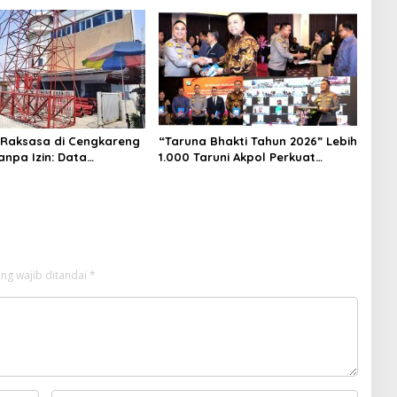
Raksasa di Cengkareng
“Taruna Bhakti Tahun 2026” Lebih
anpa Izin: Data
1.000 Taruni Akpol Perkuat
 Dokumen Diragukan,
Pembentukan Karakter Siswa
 Petugas Tak Dikenali
Sekolah Rakyat
ng wajib ditandai
*