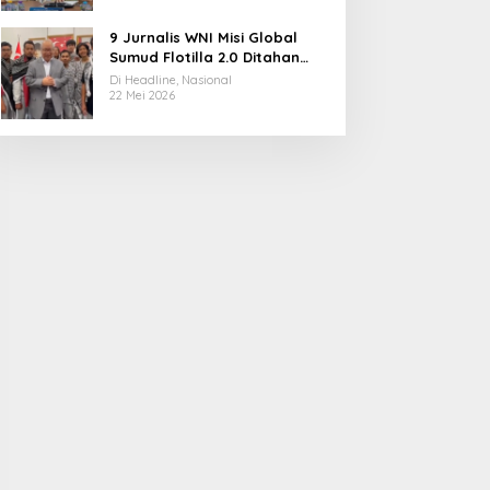
9 Jurnalis WNI Misi Global
Sumud Flotilla 2.0 Ditahan
Militer Israel, Kini Dibebaskan
Di Headline, Nasional
dan Dievakuasi ke Istanbul
22 Mei 2026