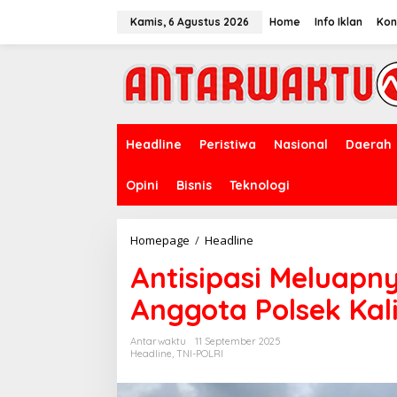
Lewati
ke
Kamis, 6 Agustus 2026
Home
Info Iklan
Kon
konten
Headline
Peristiwa
Nasional
Daerah
Opini
Bisnis
Teknologi
Antisipasi
Homepage
/
Headline
Meluapnya
Antisipasi Meluap
Bengawan
Solo
Anggota Polsek Kal
Anggota
Polsek
Kalitengah
Antarwaktu
11 September 2025
Pantau
Headline
,
TNI-POLRI
Debit
Air