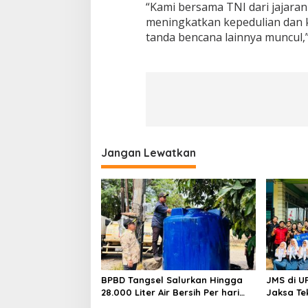
“Kami bersama TNI dari jajara
meningkatkan kepedulian dan k
tanda bencana lainnya muncul,
Jangan Lewatkan
BPBD Tangsel Salurkan Hingga
JMS di U
28.000 Liter Air Bersih Per hari
Jaksa Te
untuk Warga Terdampak
hingga N