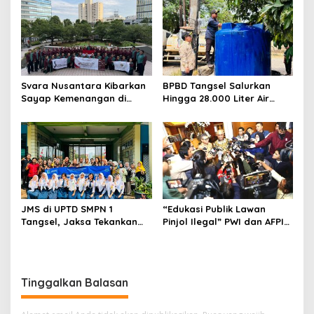
Sentuhan Kemanusiaan dan
Tersangka
Keberlanjutan
Svara Nusantara Kibarkan
BPBD Tangsel Salurkan
Sayap Kemenangan di
Hingga 28.000 Liter Air
Kancah Internasional
Bersih Per hari untuk
Warga Terdampak
Kekeringan
JMS di UPTD SMPN 1
“Edukasi Publik Lawan
Tangsel, Jaksa Tekankan
Pinjol Ilegal” PWI dan AFPI
Bahaya Bullying hingga
Gelar Workshop Jurnalistik
Narkotika
Tinggalkan Balasan