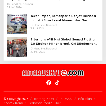
Widiyantoro
Di Headline, Nasional
29 Juli 2026
Tekan Impor, Kemenperin Genjot Hilirisasi
Industri Susu Lewat Momen Hari Susu
Nusantara 2026
Di Headline, Nasional
3 Juni 2026
9 Jurnalis WNI Misi Global Sumud Flotilla
2.0 Ditahan Militer Israel, Kini Dibebaskan
dan Dievakuasi ke Istanbul
Di Headline, Nasional
22 Mei 2026
© Copyright 2026
Tentang Kami
REDAKSI
Info Iklan
Kontak Kami
Pedoman Media Siber