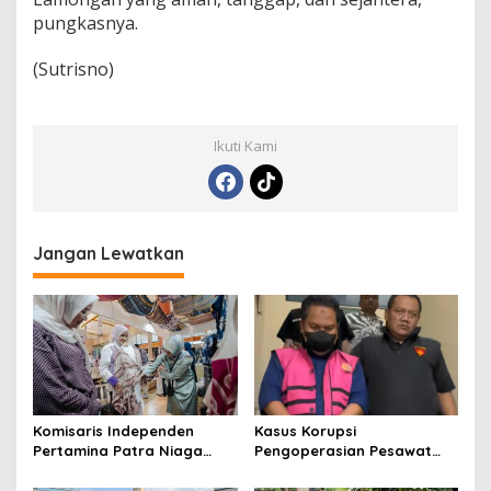
pungkasnya.
(Sutrisno)
Ikuti Kami
Jangan Lewatkan
Komisaris Independen
Kasus Korupsi
Pertamina Patra Niaga
Pengoperasian Pesawat
Terpikat Produk UMKM
APK: Mantan VP Business
Mitra Binaan dengan
Development Ditetapkan