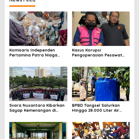
Komisaris Independen
Kasus Korupsi
Pertamina Patra Niaga
Pengoperasian Pesawat
Terpikat Produk UMKM
APK: Mantan VP Business
Mitra Binaan dengan
Development Ditetapkan
Sentuhan Kemanusiaan dan
Tersangka
Keberlanjutan
Svara Nusantara Kibarkan
BPBD Tangsel Salurkan
Sayap Kemenangan di
Hingga 28.000 Liter Air
Kancah Internasional
Bersih Per hari untuk
Warga Terdampak
Kekeringan