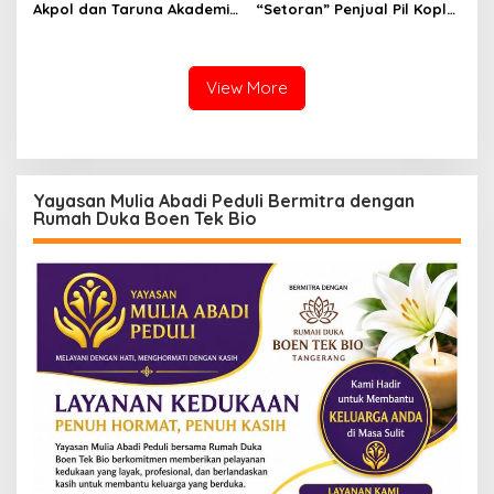
Akpol dan Taruna Akademi
“Setoran” Penjual Pil Koplo
TNI Dampingi Siswa di 73
Guncang Cianjur, KDM
Sekolah Rakyat
Bergerak, Publik Tagih
Ketegasan Polda Jabar
View More
Yayasan Mulia Abadi Peduli Bermitra dengan
Rumah Duka Boen Tek Bio