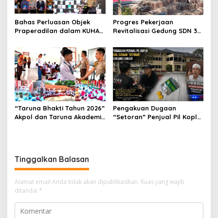
Bahas Perluasan Objek
Progres Pekerjaan
Praperadilan dalam KUHAP
Revitalisasi Gedung SDN 3
Baru, Waka Polda Metro
Mekarmukti Sudah
Jaya Buka Seminar Hukum
Mencapai 50 Persen
“Taruna Bhakti Tahun 2026”
Pengakuan Dugaan
Akpol dan Taruna Akademi
“Setoran” Penjual Pil Koplo
TNI Dampingi Siswa di 73
Guncang Cianjur, KDM
Sekolah Rakyat
Bergerak, Publik Tagih
Ketegasan Polda Jabar
Tinggalkan Balasan
Alamat email Anda tidak akan dipublikasikan.
Ruas yang wajib
ditandai
*