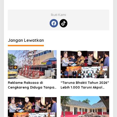
Ikuti Kami
Jangan Lewatkan
Reklame Raksasa di
“Taruna Bhakti Tahun 2026”
Cengkareng Diduga Tanpa
Lebih 1.000 Taruni Akpol
Izin: Data Berbeda,
Perkuat Pembentukan
Dokumen Diragukan,
Karakter Siswa Sekolah
Identitas Petugas Tak
Rakyat
Dikenali