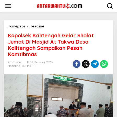
Lewati
ke
konten
Kapolsek
Homepage
/
Headline
Kalitengah
Kapolsek Kalitengah Gelar Sholat
Gelar
Sholat
Jumat Di Masjid At Takwa Desa
Jumat
Kalitengah Sampaikan Pesan
Di
Kamtibmas
Masjid
At
Antarwaktu
12 September 2025
Takwa
Headline
,
TNI-POLRI
Desa
Kalitengah
Sampaikan
Pesan
Kamtibmas