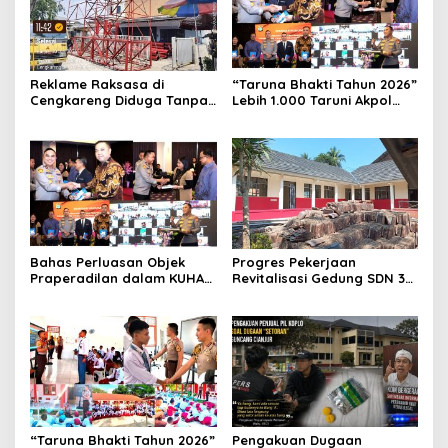
Reklame Raksasa di
“Taruna Bhakti Tahun 2026”
Cengkareng Diduga Tanpa
Lebih 1.000 Taruni Akpol
Izin: Data Berbeda,
Perkuat Pembentukan
Dokumen Diragukan,
Karakter Siswa Sekolah
Identitas Petugas Tak
Rakyat
Dikenali
Bahas Perluasan Objek
Progres Pekerjaan
Praperadilan dalam KUHAP
Revitalisasi Gedung SDN 3
Baru, Waka Polda Metro
Mekarmukti Sudah
Jaya Buka Seminar Hukum
Mencapai 50 Persen
“Taruna Bhakti Tahun 2026”
Pengakuan Dugaan