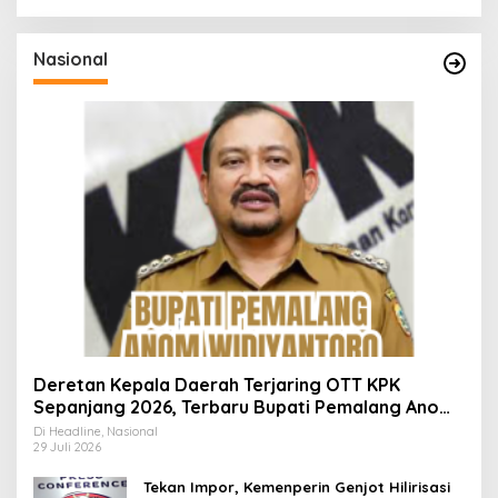
Nasional
Deretan Kepala Daerah Terjaring OTT KPK
Sepanjang 2026, Terbaru Bupati Pemalang Anom
Widiyantoro
Di Headline, Nasional
29 Juli 2026
Tekan Impor, Kemenperin Genjot Hilirisasi