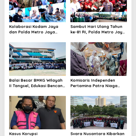
Kolaborasi Kodam Jaya
Sambut Hari Ulang Tahun
dan Polda Metro Jaya
ke-81 RI, Polda Metro Jaya
Gelar Bakti Kesehatan
Gelar Apel Kebangsaan
Balai Besar BMKG Wilayah
Komisaris Independen
II Tangsel, Edukasi Bencana
Pertamina Patra Niaga
Gempa Bumi dan Tsunami
Terpikat Produk UMKM
kepada pelajar UPTD SMPN
Mitra Binaan dengan
23
Sentuhan Kemanusiaan dan
Keberlanjutan
Kasus Korupsi
Svara Nusantara Kibarkan