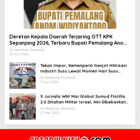
Deretan Kepala Daerah Terjaring OTT KPK
Sepanjang 2026, Terbaru Bupati Pemalang Anom
Widiyantoro
Di Headline, Nasional
29 Juli 2026
Tekan Impor, Kemenperin Genjot Hilirisasi
Industri Susu Lewat Momen Hari Susu
Nusantara 2026
Di Headline, Nasional
3 Juni 2026
9 Jurnalis WNI Misi Global Sumud Flotilla
2.0 Ditahan Militer Israel, Kini Dibebaskan
dan Dievakuasi ke Istanbul
Di Headline, Nasional
22 Mei 2026