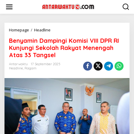
Lewati
ke
konten
Benyamin
Homepage
/
Headline
Dampingi
Benyamin Dampingi Komisi VIII DPR RI
Komisi
VIII
Kunjungi Sekolah Rakyat Menengah
DPR
Atas 33 Tangsel
RI
Kunjungi
Antarwaktu
17 September 2025
Sekolah
Headline
,
Ragam
Rakyat
Menengah
Atas
33
Tangsel