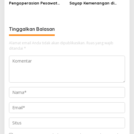
Pengoperasian Pesawat
Sayap Kemenangan di
APK: Mantan VP Business
Kancah Internasional
Development Ditetapkan
Tersangka
Tinggalkan Balasan
Alamat email Anda tidak akan dipublikasikan.
Ruas yang wajib
ditandai
*