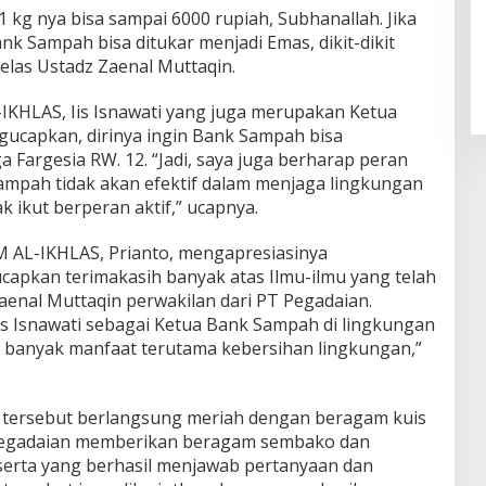
 kg nya bisa sampai 6000 rupiah, Subhanallah. Jika
ank Sampah bisa ditukar menjadi Emas, dikit-dikit
 jelas Ustadz Zaenal Muttaqin.
-IKHLAS, Iis Isnawati yang juga merupakan Ketua
capkan, dirinya ingin Bank Sampah bisa
 Fargesia RW. 12. “Jadi, saya juga berharap peran
Sampah tidak akan efektif dalam menjaga lingkungan
ak ikut berperan aktif,” ucapnya.
 AL-IKHLAS, Prianto, mengapresiasinya
capkan terimakasih banyak atas Ilmu-ilmu yang telah
aenal Muttaqin perwakilan dari PT Pegadaian.
s Isnawati sebagai Ketua Bank Sampah di lingkungan
 banyak manfaat terutama kebersihan lingkungan,”
a tersebut berlangsung meriah dengan beragam kuis
 Pegadaian memberikan beragam sembako dan
serta yang berhasil menjawab pertanyaan dan