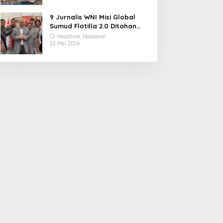
9 Jurnalis WNI Misi Global
Sumud Flotilla 2.0 Ditahan
Militer Israel, Kini Dibebaskan
Di Headline, Nasional
dan Dievakuasi ke Istanbul
22 Mei 2026