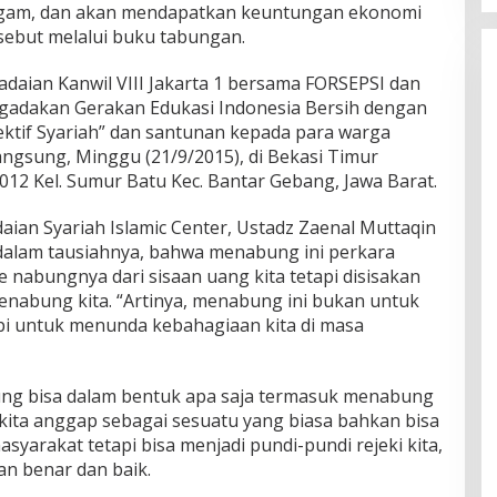
 logam, dan akan mendapatkan keuntungan ekonomi
sebut melalui buku tabungan.
adaian Kanwil VIII Jakarta 1 bersama FORSEPSI dan
adakan Gerakan Edukasi Indonesia Bersih dengan
tif Syariah” dan santunan kepada para warga
angsung, Minggu (21/9/2015), di Bekasi Timur
 012 Kel. Sumur Batu Kec. Bantar Gebang, Jawa Barat.
ian Syariah Islamic Center, Ustadz Zaenal Muttaqin
dalam tausiahnya, bahwa menabung ini perkara
 nabungnya dari sisaan uang kita tetapi disisakan
enabung kita. “Artinya, menabung ini bukan untuk
tapi untuk menunda kebahagiaan kita di masa
ng bisa dalam bentuk apa saja termasuk menabung
ita anggap sebagai sesuatu yang biasa bahkan bisa
arakat tetapi bisa menjadi pundi-pundi rejeki kita,
an benar dan baik.