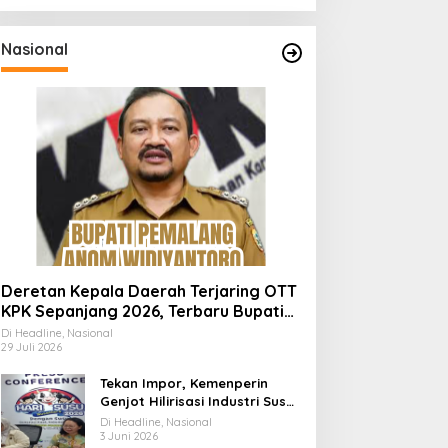
Nasional
Deretan Kepala Daerah Terjaring OTT
KPK Sepanjang 2026, Terbaru Bupati
Pemalang Anom Widiyantoro
Di Headline, Nasional
29 Juli 2026
Tekan Impor, Kemenperin
Genjot Hilirisasi Industri Susu
Lewat Momen Hari Susu
Di Headline, Nasional
Nusantara 2026
3 Juni 2026