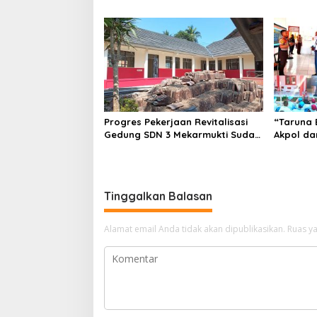
Berbeda, Dokumen Diragukan,
Pembentu
Identitas Petugas Tak Dikenali
Sekolah 
Progres Pekerjaan Revitalisasi
“Taruna 
Gedung SDN 3 Mekarmukti Sudah
Akpol da
Mencapai 50 Persen
Dampingi
Rakyat
Tinggalkan Balasan
Alamat email Anda tidak akan dipublikasikan.
Ruas ya