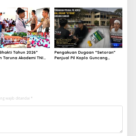
kan Karakter Siswa
Waka Polda Metro Jaya Buka
Rakyat
Seminar Hukum
Bhakti Tahun 2026”
Pengakuan Dugaan “Setoran”
n Taruna Akademi TNI
Penjual Pil Koplo Guncang
 Siswa di 73 Sekolah
Cianjur, KDM Bergerak, Publik
Tagih Ketegasan Polda Jabar
ng wajib ditandai
*