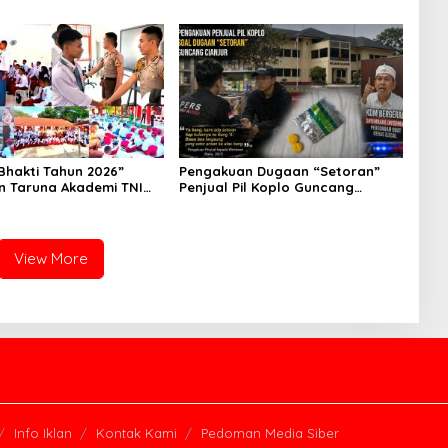
kan Karakter Siswa
Waka Polda Metro Jaya Buka
Rakyat
Seminar Hukum
Bhakti Tahun 2026”
Pengakuan Dugaan “Setoran”
n Taruna Akademi TNI
Penjual Pil Koplo Guncang
 Siswa di 73 Sekolah
Cianjur, KDM Bergerak, Publik
Tagih Ketegasan Polda Jabar
View More
Info Iklan
Kontak Kami
Pedoman Media Siber