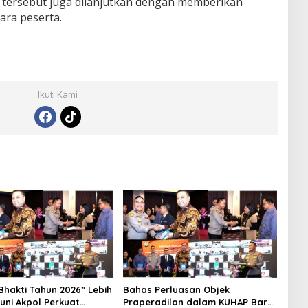
 tersebut juga dilanjutkan dengan memberikan
ra peserta.
Ikuti Kami
Bhakti Tahun 2026” Lebih
Bahas Perluasan Objek
runi Akpol Perkuat
Praperadilan dalam KUHAP Baru,