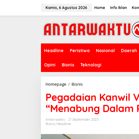
Lewati
ke
Kamis, 6 Agustus 2026
Home
Info Iklan
Kon
konten
Headline
Peristiwa
Nasional
Daerah
Opini
Bisnis
Teknologi
Pegadaian
Homepage
/
Bisnis
Kanwil
Pegadaian Kanwil VI
VIII
Jakarta
“Menabung Dalam P
1
Beri
Edukasi
Antarwaktu
21 September 2025
"Menabung
Bisnis
,
Headline
Dalam
Perspektif