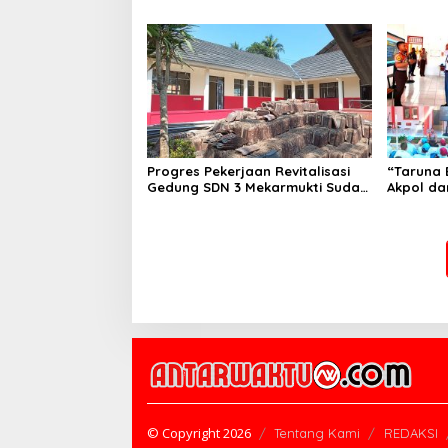
Berbeda, Dokumen Diragukan,
Pembentu
Identitas Petugas Tak Dikenali
Sekolah 
Progres Pekerjaan Revitalisasi
“Taruna 
Gedung SDN 3 Mekarmukti Sudah
Akpol da
Mencapai 50 Persen
Dampingi
Rakyat
© Copyright 2026
Tentang Kami
REDAKSI