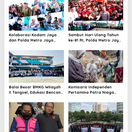
Kolaborasi Kodam Jaya
Sambut Hari Ulang Tahun
dan Polda Metro Jaya
ke-81 RI, Polda Metro Jaya
Gelar Bakti Kesehatan
Gelar Apel Kebangsaan
Balai Besar BMKG Wilayah
Komisaris Independen
II Tangsel, Edukasi Bencana
Pertamina Patra Niaga
Gempa Bumi dan Tsunami
Terpikat Produk UMKM
kepada pelajar UPTD SMPN
Mitra Binaan dengan
23
Sentuhan Kemanusiaan dan
Keberlanjutan