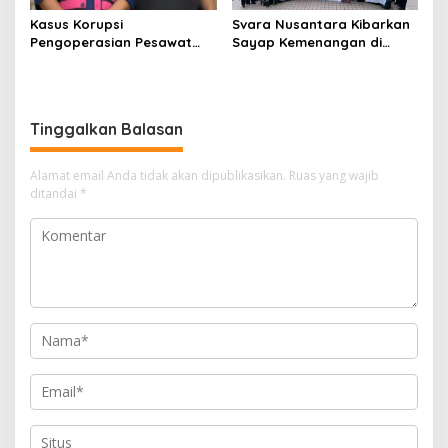
Kasus Korupsi
Svara Nusantara Kibarkan
Pengoperasian Pesawat
Sayap Kemenangan di
APK: Mantan VP Business
Kancah Internasional
Development Ditetapkan
Tersangka
Tinggalkan Balasan
Alamat email Anda tidak akan dipublikasikan.
Ruas yang wajib
ditandai
*