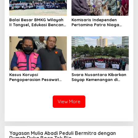
Balai Besar BMKG Wilayah
Komisaris Independen
II Tangsel, Edukasi Bencana
Pertamina Patra Niaga
Gempa Bumi dan Tsunami
Terpikat Produk UMKM
kepada pelajar UPTD SMPN
Mitra Binaan dengan
23
Sentuhan Kemanusiaan dan
Keberlanjutan
Kasus Korupsi
Svara Nusantara Kibarkan
Pengoperasian Pesawat
Sayap Kemenangan di
APK: Mantan VP Business
Kancah Internasional
Development Ditetapkan
Tersangka
View More
Yayasan Mulia Abadi Peduli Bermitra dengan
Rumah Duka Boen Tek Bio