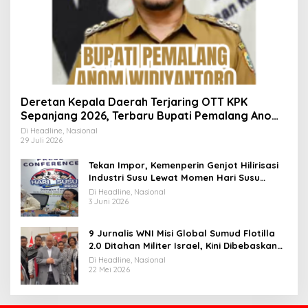
Deretan Kepala Daerah Terjaring OTT KPK
Sepanjang 2026, Terbaru Bupati Pemalang Anom
Widiyantoro
Di Headline, Nasional
29 Juli 2026
Tekan Impor, Kemenperin Genjot Hilirisasi
Industri Susu Lewat Momen Hari Susu
Nusantara 2026
Di Headline, Nasional
3 Juni 2026
9 Jurnalis WNI Misi Global Sumud Flotilla
2.0 Ditahan Militer Israel, Kini Dibebaskan
dan Dievakuasi ke Istanbul
Di Headline, Nasional
22 Mei 2026