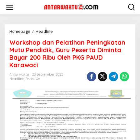
Lewati
ke
konten
Workshop
Homepage
/
Headline
dan
Workshop dan Pelatihan Peningkatan
Pelatihan
Peningkatan
Mutu Pendidik, Guru Peserta Diminta
Mutu
Bayar 200 Ribu Oleh PKG PAUD
Pendidik,
Karawaci
Guru
Peserta
Antarwaktu
23 September 2025
Diminta
Headline
,
Peristiwa
Bayar
200
Ribu
Oleh
PKG
PAUD
Karawaci