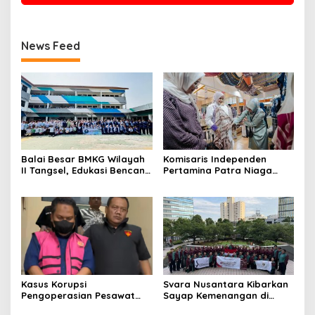
News Feed
Balai Besar BMKG Wilayah
Komisaris Independen
II Tangsel, Edukasi Bencana
Pertamina Patra Niaga
Gempa Bumi dan Tsunami
Terpikat Produk UMKM
kepada pelajar UPTD SMPN
Mitra Binaan dengan
23
Sentuhan Kemanusiaan dan
Keberlanjutan
Kasus Korupsi
Svara Nusantara Kibarkan
Pengoperasian Pesawat
Sayap Kemenangan di
APK: Mantan VP Business
Kancah Internasional