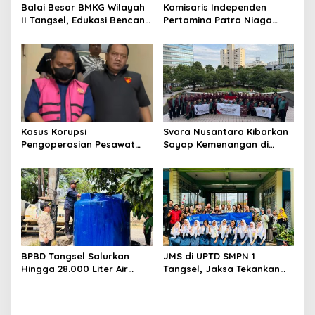
Balai Besar BMKG Wilayah
Komisaris Independen
II Tangsel, Edukasi Bencana
Pertamina Patra Niaga
Gempa Bumi dan Tsunami
Terpikat Produk UMKM
kepada pelajar UPTD SMPN
Mitra Binaan dengan
23
Sentuhan Kemanusiaan dan
Keberlanjutan
Kasus Korupsi
Svara Nusantara Kibarkan
Pengoperasian Pesawat
Sayap Kemenangan di
APK: Mantan VP Business
Kancah Internasional
Development Ditetapkan
Tersangka
BPBD Tangsel Salurkan
JMS di UPTD SMPN 1
Hingga 28.000 Liter Air
Tangsel, Jaksa Tekankan
Bersih Per hari untuk
Bahaya Bullying hingga
Warga Terdampak
Narkotika
Kekeringan