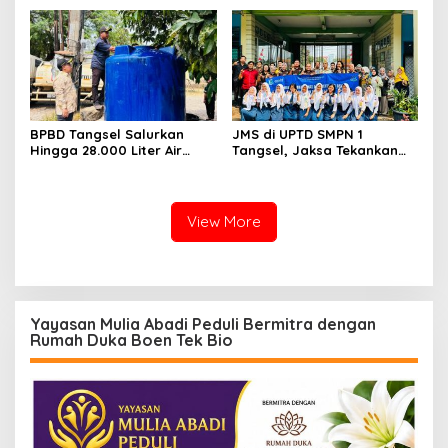
Development Ditetapkan
Tersangka
BPBD Tangsel Salurkan
JMS di UPTD SMPN 1
Hingga 28.000 Liter Air
Tangsel, Jaksa Tekankan
Bersih Per hari untuk
Bahaya Bullying hingga
Warga Terdampak
Narkotika
Kekeringan
View More
Yayasan Mulia Abadi Peduli Bermitra dengan
Rumah Duka Boen Tek Bio