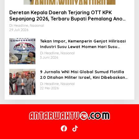
Deretan Kepala Daerah Terjaring OTT KPK
Sepanjang 2026, Terbaru Bupati Pemalang Anom
Widiyantoro
Di Headline, Nasional
29 Juli 2026
Tekan Impor, Kemenperin Genjot Hilirisasi
Industri Susu Lewat Momen Hari Susu
Nusantara 2026
Di Headline, Nasional
3 Juni 2026
9 Jurnalis WNI Misi Global Sumud Flotilla
2.0 Ditahan Militer Israel, Kini Dibebaskan
dan Dievakuasi ke Istanbul
Di Headline, Nasional
22 Mei 2026