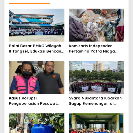
Balai Besar BMKG Wilayah
Komisaris Independen
II Tangsel, Edukasi Bencana
Pertamina Patra Niaga
Gempa Bumi dan Tsunami
Terpikat Produk UMKM
kepada pelajar UPTD SMPN
Mitra Binaan dengan
23
Sentuhan Kemanusiaan dan
Keberlanjutan
Kasus Korupsi
Svara Nusantara Kibarkan
Pengoperasian Pesawat
Sayap Kemenangan di
APK: Mantan VP Business
Kancah Internasional
Development Ditetapkan
Tersangka