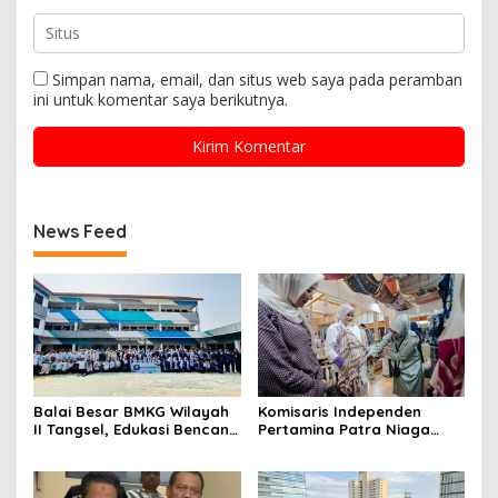
Simpan nama, email, dan situs web saya pada peramban
ini untuk komentar saya berikutnya.
News Feed
Balai Besar BMKG Wilayah
Komisaris Independen
II Tangsel, Edukasi Bencana
Pertamina Patra Niaga
Gempa Bumi dan Tsunami
Terpikat Produk UMKM
kepada pelajar UPTD SMPN
Mitra Binaan dengan
23
Sentuhan Kemanusiaan dan