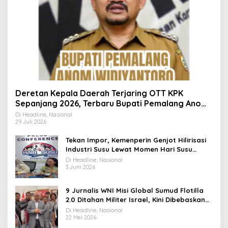
Deretan Kepala Daerah Terjaring OTT KPK
Sepanjang 2026, Terbaru Bupati Pemalang Anom
Widiyantoro
Di Headline, Nasional
29 Juli 2026
Tekan Impor, Kemenperin Genjot Hilirisasi
Industri Susu Lewat Momen Hari Susu
Nusantara 2026
Di Headline, Nasional
3 Juni 2026
9 Jurnalis WNI Misi Global Sumud Flotilla
2.0 Ditahan Militer Israel, Kini Dibebaskan
dan Dievakuasi ke Istanbul
Di Headline, Nasional
22 Mei 2026