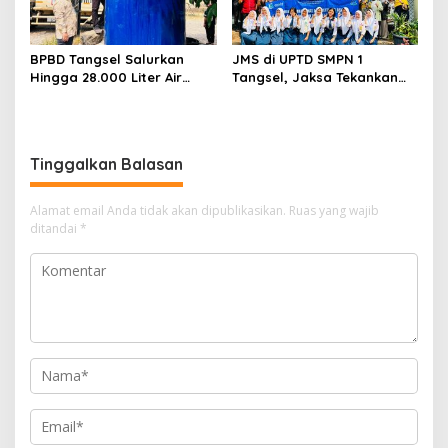
BPBD Tangsel Salurkan
JMS di UPTD SMPN 1
Hingga 28.000 Liter Air
Tangsel, Jaksa Tekankan
Bersih Per hari untuk
Bahaya Bullying hingga
Warga Terdampak
Narkotika
Kekeringan
Tinggalkan Balasan
Alamat email Anda tidak akan dipublikasikan.
Ruas yang wajib
ditandai
*