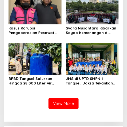
Keberlanjutan
Kasus Korupsi
Svara Nusantara Kibarkan
Pengoperasian Pesawat
Sayap Kemenangan di
APK: Mantan VP Business
Kancah Internasional
Development Ditetapkan
Tersangka
BPBD Tangsel Salurkan
JMS di UPTD SMPN 1
Hingga 28.000 Liter Air
Tangsel, Jaksa Tekankan
Bersih Per hari untuk
Bahaya Bullying hingga
Warga Terdampak
Narkotika
Kekeringan
View More