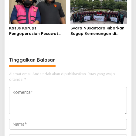
Keberlanjutan
Kasus Korupsi
Svara Nusantara Kibarkan
Pengoperasian Pesawat
Sayap Kemenangan di
APK: Mantan VP Business
Kancah Internasional
Development Ditetapkan
Tersangka
Tinggalkan Balasan
Alamat email Anda tidak akan dipublikasikan.
Ruas yang wajib
ditandai
*