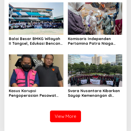
Balai Besar BMKG Wilayah
Komisaris Independen
II Tangsel, Edukasi Bencana
Pertamina Patra Niaga
Gempa Bumi dan Tsunami
Terpikat Produk UMKM
kepada pelajar UPTD SMPN
Mitra Binaan dengan
23
Sentuhan Kemanusiaan dan
Keberlanjutan
Kasus Korupsi
Svara Nusantara Kibarkan
Pengoperasian Pesawat
Sayap Kemenangan di
APK: Mantan VP Business
Kancah Internasional
Development Ditetapkan
Tersangka
View More