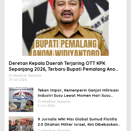
Deretan Kepala Daerah Terjaring OTT KPK
Sepanjang 2026, Terbaru Bupati Pemalang Anom
Widiyantoro
Di Headline, Nasional
29 Juli 2026
Tekan Impor, Kemenperin Genjot Hilirisasi
Industri Susu Lewat Momen Hari Susu
Nusantara 2026
Di Headline, Nasional
3 Juni 2026
9 Jurnalis WNI Misi Global Sumud Flotilla
2.0 Ditahan Militer Israel, Kini Dibebaskan
dan Dievakuasi ke Istanbul
Di Headline, Nasional