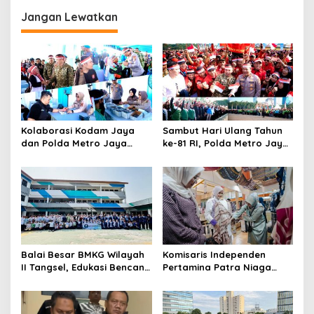
Jangan Lewatkan
Kolaborasi Kodam Jaya
Sambut Hari Ulang Tahun
dan Polda Metro Jaya
ke-81 RI, Polda Metro Jaya
Gelar Bakti Kesehatan
Gelar Apel Kebangsaan
Balai Besar BMKG Wilayah
Komisaris Independen
II Tangsel, Edukasi Bencana
Pertamina Patra Niaga
Gempa Bumi dan Tsunami
Terpikat Produk UMKM
kepada pelajar UPTD SMPN
Mitra Binaan dengan
23
Sentuhan Kemanusiaan dan