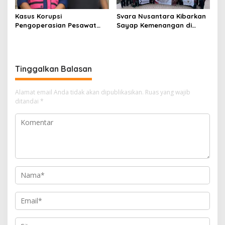
Kasus Korupsi
Svara Nusantara Kibarkan
Pengoperasian Pesawat
Sayap Kemenangan di
APK: Mantan VP Business
Kancah Internasional
Development Ditetapkan
Tersangka
Tinggalkan Balasan
Alamat email Anda tidak akan dipublikasikan.
Ruas yang wajib
ditandai
*