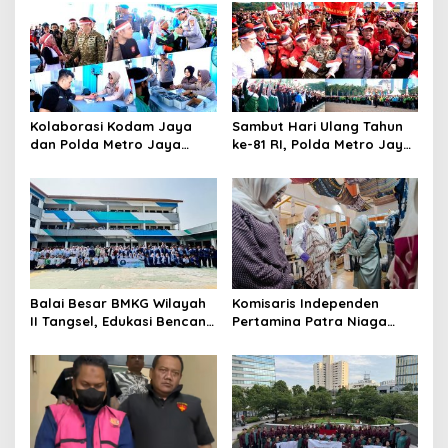
Kolaborasi Kodam Jaya
Sambut Hari Ulang Tahun
dan Polda Metro Jaya
ke-81 RI, Polda Metro Jaya
Gelar Bakti Kesehatan
Gelar Apel Kebangsaan
Balai Besar BMKG Wilayah
Komisaris Independen
II Tangsel, Edukasi Bencana
Pertamina Patra Niaga
Gempa Bumi dan Tsunami
Terpikat Produk UMKM
kepada pelajar UPTD SMPN
Mitra Binaan dengan
23
Sentuhan Kemanusiaan dan
Keberlanjutan