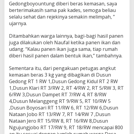
Gedongboyountung diberi beras kemasan, saya
berterimakasih sama pak kades, semoga beliau
selalu sehat dan rejekinya semakin melimpah, ”
ujarnya.
Ditambahkan warga lainnya, bagi-bagi hasil panen
juga dilakukan oleh Naufal ketika panen ikan dan
udang. “Kalau panen ikan juga sama, tiap rumah
diberi hasil panen dalam bentuk ikan,” tambahnya.
Sementara itu, dari pengakuan petugas angkut
kemasan beras 3 kg yang dibagikan di Dusun
Gedong RT 1 RW 1,Dusun Gedong Kidul RT 2 RW
1,Dusun Klari RT 3/RW 2, RT 4/RW 2, RT 5/RW 3, RT
6/RW 3,Dusun Dampet RT 7/RW 4, RT 8/RW
4,Dusun Melanggeng RT 9/RW 5, RT 10/RW 5
,Dusun Boyosari RT 11/RW 6, RT 12/RW 6,Dusun
Nataan Jobo RT 13/RW 7, RT 14/RW 7 ,Dusun
Nataan Jero RT 15/RW 8, RT 16/RW 8,Dusun
Ngujungjobo RT 17/RW 9, RT 18/RW mencapai 800
an itu sesuai dengan jumlah rumah warga Desa