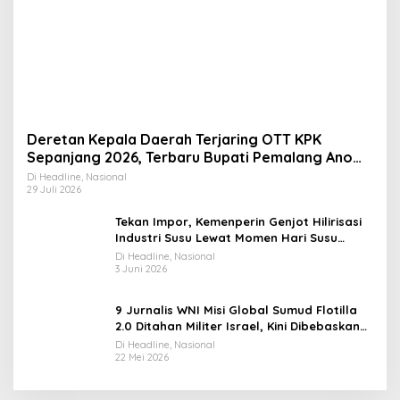
Deretan Kepala Daerah Terjaring OTT KPK
Sepanjang 2026, Terbaru Bupati Pemalang Anom
Widiyantoro
Di Headline, Nasional
29 Juli 2026
Tekan Impor, Kemenperin Genjot Hilirisasi
Industri Susu Lewat Momen Hari Susu
Nusantara 2026
Di Headline, Nasional
3 Juni 2026
9 Jurnalis WNI Misi Global Sumud Flotilla
2.0 Ditahan Militer Israel, Kini Dibebaskan
dan Dievakuasi ke Istanbul
Di Headline, Nasional
22 Mei 2026