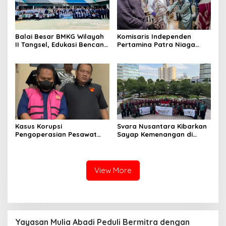
Balai Besar BMKG Wilayah
Komisaris Independen
II Tangsel, Edukasi Bencana
Pertamina Patra Niaga
Gempa Bumi dan Tsunami
Terpikat Produk UMKM
kepada pelajar UPTD SMPN
Mitra Binaan dengan
23
Sentuhan Kemanusiaan dan
Keberlanjutan
Kasus Korupsi
Svara Nusantara Kibarkan
Pengoperasian Pesawat
Sayap Kemenangan di
APK: Mantan VP Business
Kancah Internasional
Development Ditetapkan
Tersangka
View More
Yayasan Mulia Abadi Peduli Bermitra dengan