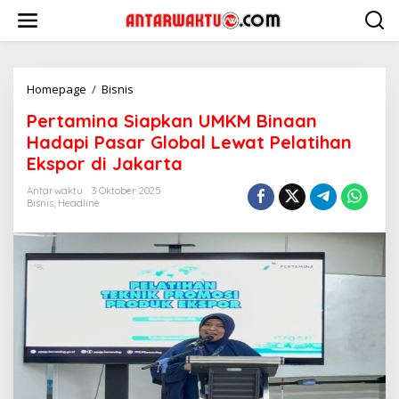
Lewati
ke
konten
Pertamina
Homepage
/
Bisnis
Siapkan
Pertamina Siapkan UMKM Binaan
UMKM
Binaan
Hadapi Pasar Global Lewat Pelatihan
Hadapi
Ekspor di Jakarta
Pasar
Global
Antarwaktu
3 Oktober 2025
Lewat
Bisnis
,
Headline
Pelatihan
Ekspor
di
Jakarta