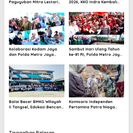
Paguyuban Mitra Lestari
2026, KKO Indra Kembali
Gelar Beragam Lomba
Cetak Prestasi
Kolaborasi Kodam Jaya
Sambut Hari Ulang Tahun
dan Polda Metro Jaya
ke-81 RI, Polda Metro Jaya
Gelar Bakti Kesehatan
Gelar Apel Kebangsaan
Balai Besar BMKG Wilayah
Komisaris Independen
II Tangsel, Edukasi Bencana
Pertamina Patra Niaga
Gempa Bumi dan Tsunami
Terpikat Produk UMKM
kepada pelajar UPTD SMPN
Mitra Binaan dengan
23
Sentuhan Kemanusiaan dan
Keberlanjutan
Tinggalkan Balasan