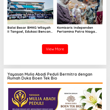
Balai Besar BMKG Wilayah
Komisaris Independen
II Tangsel, Edukasi Bencana
Pertamina Patra Niaga
Gempa Bumi dan Tsunami
Terpikat Produk UMKM
kepada pelajar UPTD SMPN
Mitra Binaan dengan
23
Sentuhan Kemanusiaan dan
Keberlanjutan
View More
Yayasan Mulia Abadi Peduli Bermitra dengan
Rumah Duka Boen Tek Bio