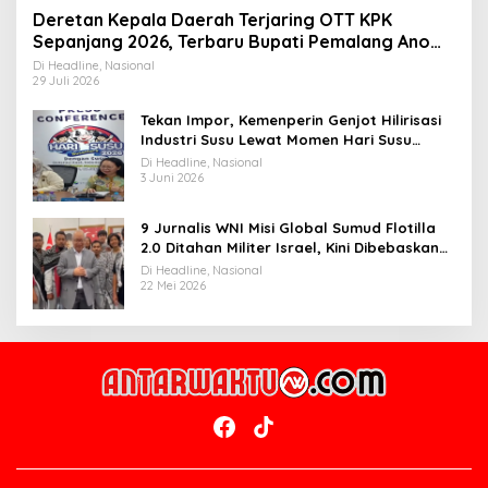
Deretan Kepala Daerah Terjaring OTT KPK
Sepanjang 2026, Terbaru Bupati Pemalang Anom
Widiyantoro
Di Headline, Nasional
29 Juli 2026
Tekan Impor, Kemenperin Genjot Hilirisasi
Industri Susu Lewat Momen Hari Susu
Nusantara 2026
Di Headline, Nasional
3 Juni 2026
9 Jurnalis WNI Misi Global Sumud Flotilla
2.0 Ditahan Militer Israel, Kini Dibebaskan
dan Dievakuasi ke Istanbul
Di Headline, Nasional
22 Mei 2026