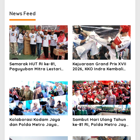
News Feed
Semarak HUT RI ke-81,
Kejuaraan Grand Prix XVII
Paguyuban Mitra Lestari
2026, KKO Indra Kembali
Gelar Beragam Lomba
Cetak Prestasi
Kolaborasi Kodam Jaya
Sambut Hari Ulang Tahun
dan Polda Metro Jaya
ke-81 RI, Polda Metro Jaya
Gelar Bakti Kesehatan
Gelar Apel Kebangsaan