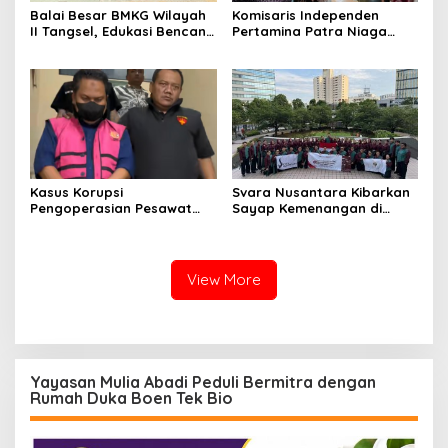
Balai Besar BMKG Wilayah
Komisaris Independen
II Tangsel, Edukasi Bencana
Pertamina Patra Niaga
Gempa Bumi dan Tsunami
Terpikat Produk UMKM
kepada pelajar UPTD SMPN
Mitra Binaan dengan
23
Sentuhan Kemanusiaan dan
Keberlanjutan
Kasus Korupsi
Svara Nusantara Kibarkan
Pengoperasian Pesawat
Sayap Kemenangan di
APK: Mantan VP Business
Kancah Internasional
Development Ditetapkan
Tersangka
View More
Yayasan Mulia Abadi Peduli Bermitra dengan
Rumah Duka Boen Tek Bio