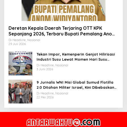
Deretan Kepala Daerah Terjaring OTT KPK
Sepanjang 2026, Terbaru Bupati Pemalang Anom
Widiyantoro
Di Headline, Nasional
29 Juli 2026
Tekan Impor, Kemenperin Genjot Hilirisasi
Industri Susu Lewat Momen Hari Susu
Nusantara 2026
Di Headline, Nasional
3 Juni 2026
9 Jurnalis WNI Misi Global Sumud Flotilla
2.0 Ditahan Militer Israel, Kini Dibebaskan
dan Dievakuasi ke Istanbul
Di Headline, Nasional
22 Mei 2026