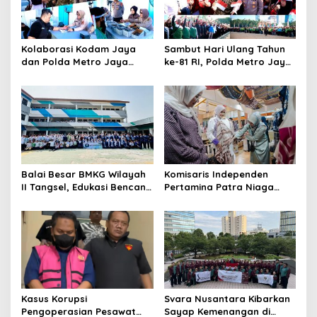
Kolaborasi Kodam Jaya
Sambut Hari Ulang Tahun
dan Polda Metro Jaya
ke-81 RI, Polda Metro Jaya
Gelar Bakti Kesehatan
Gelar Apel Kebangsaan
Balai Besar BMKG Wilayah
Komisaris Independen
II Tangsel, Edukasi Bencana
Pertamina Patra Niaga
Gempa Bumi dan Tsunami
Terpikat Produk UMKM
kepada pelajar UPTD SMPN
Mitra Binaan dengan
23
Sentuhan Kemanusiaan dan
Keberlanjutan
Kasus Korupsi
Svara Nusantara Kibarkan
Pengoperasian Pesawat
Sayap Kemenangan di