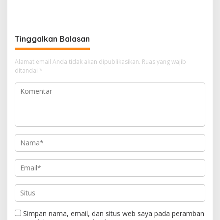
APK: Mantan VP Business
Kancah Internasional
Development Ditetapkan
Tersangka
Tinggalkan Balasan
Alamat email Anda tidak akan dipublikasikan.
Ruas yang wajib
ditandai
*
Simpan nama, email, dan situs web saya pada peramban