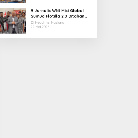
9 Jurnalis WNI Misi Global
Sumud Flotilla 2.0 Ditahan
Militer Israel, Kini Dibebaskan
Di Headline, Nasional
dan Dievakuasi ke Istanbul
22 Mei 2026