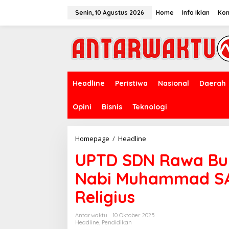
Lewati
ke
Senin, 10 Agustus 2026
Home
Info Iklan
Kon
konten
Headline
Peristiwa
Nasional
Daerah
Opini
Bisnis
Teknologi
UPTD
Homepage
/
Headline
SDN
UPTD SDN Rawa Bunt
Rawa
Buntu
Nabi Muhammad SA
01
Peringati
Religius
Maulid
Nabi
Muhammad
Antarwaktu
10 Oktober 2025
SAW,
Headline
,
Pendidikan