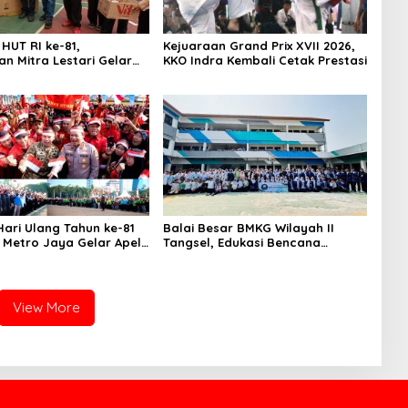
HUT RI ke-81,
Kejuaraan Grand Prix XVII 2026,
n Mitra Lestari Gelar
KKO Indra Kembali Cetak Prestasi
 Lomba
ari Ulang Tahun ke-81
Balai Besar BMKG Wilayah II
a Metro Jaya Gelar Apel
Tangsel, Edukasi Bencana
aan
Gempa Bumi dan Tsunami
kepada pelajar UPTD SMPN 23
View More