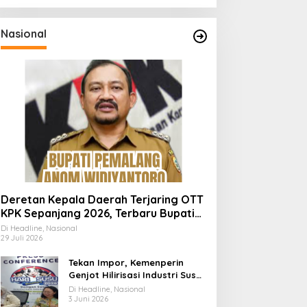
Nasional
Deretan Kepala Daerah Terjaring OTT
KPK Sepanjang 2026, Terbaru Bupati
Pemalang Anom Widiyantoro
Di Headline, Nasional
29 Juli 2026
Tekan Impor, Kemenperin
Genjot Hilirisasi Industri Susu
Lewat Momen Hari Susu
Di Headline, Nasional
Nusantara 2026
3 Juni 2026