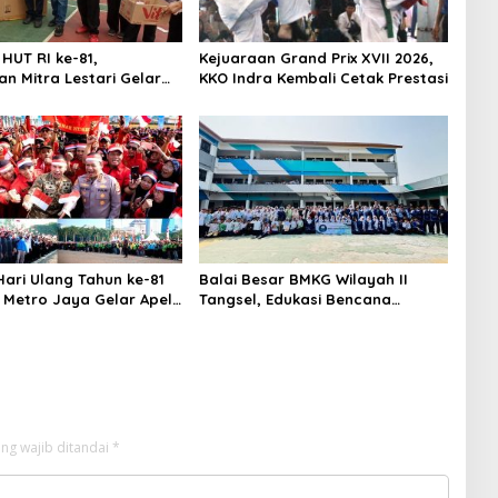
HUT RI ke-81,
Kejuaraan Grand Prix XVII 2026,
n Mitra Lestari Gelar
KKO Indra Kembali Cetak Prestasi
 Lomba
ari Ulang Tahun ke-81
Balai Besar BMKG Wilayah II
a Metro Jaya Gelar Apel
Tangsel, Edukasi Bencana
aan
Gempa Bumi dan Tsunami
kepada pelajar UPTD SMPN 23
ng wajib ditandai
*