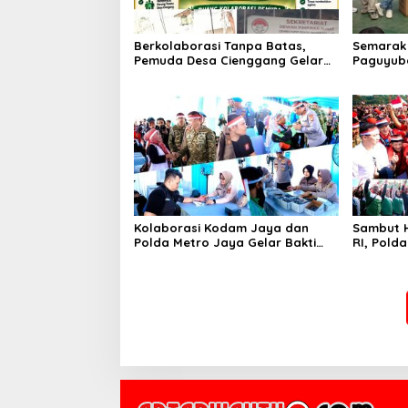
Berkolaborasi Tanpa Batas,
Semarak 
Pemuda Desa Cienggang Gelar
Paguyuba
Aksi Nyata untuk Kemajuan Desa
Beragam
Kolaborasi Kodam Jaya dan
Sambut H
Polda Metro Jaya Gelar Bakti
RI, Pold
Kesehatan
Kebangs