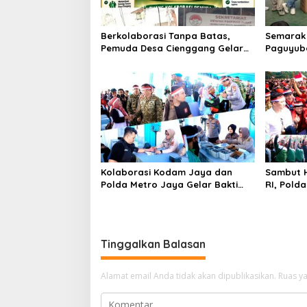
Berkolaborasi Tanpa Batas,
Semarak 
Pemuda Desa Cienggang Gelar
Paguyuba
Aksi Nyata untuk Kemajuan Desa
Beragam
Kolaborasi Kodam Jaya dan
Sambut H
Polda Metro Jaya Gelar Bakti
RI, Pold
Kesehatan
Kebangs
Tinggalkan Balasan
Alamat email Anda tidak akan dipublikasikan.
Ruas ya