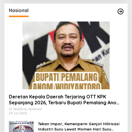
Nasional
Deretan Kepala Daerah Terjaring OTT KPK
Sepanjang 2026, Terbaru Bupati Pemalang Anom
Widiyantoro
Di Headline, Nasional
29 Juli 2026
Tekan Impor, Kemenperin Genjot Hilirisasi
Industri Susu Lewat Momen Hari Susu