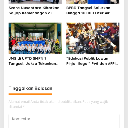
Svara Nusantara Kibarkan
BPBD Tangsel Salurkan
Sayap Kemenangan di
Hingga 28.000 Liter Air
Kancah Internasional
Bersih Per hari untuk
Warga Terdampak
Kekeringan
JMS di UPTD SMPN 1
“Edukasi Publik Lawan
Tangsel, Jaksa Tekankan
Pinjol Ilegal” PWI dan AFPI
Bahaya Bullying hingga
Gelar Workshop Jurnalistik
Narkotika
Tinggalkan Balasan
Alamat email Anda tidak akan dipublikasikan.
Ruas yang wajib
ditandai
*