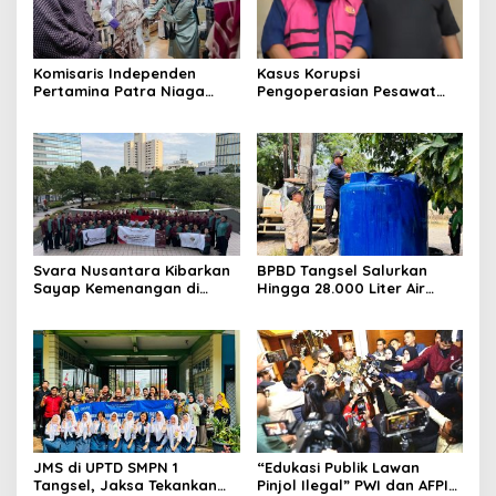
Komisaris Independen
Kasus Korupsi
Pertamina Patra Niaga
Pengoperasian Pesawat
Terpikat Produk UMKM
APK: Mantan VP Business
Mitra Binaan dengan
Development Ditetapkan
Sentuhan Kemanusiaan dan
Tersangka
Keberlanjutan
Svara Nusantara Kibarkan
BPBD Tangsel Salurkan
Sayap Kemenangan di
Hingga 28.000 Liter Air
Kancah Internasional
Bersih Per hari untuk
Warga Terdampak
Kekeringan
JMS di UPTD SMPN 1
“Edukasi Publik Lawan
Tangsel, Jaksa Tekankan
Pinjol Ilegal” PWI dan AFPI