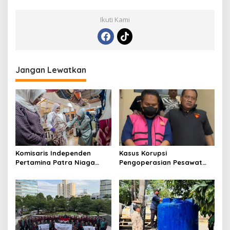
Ikuti Kami
Jangan Lewatkan
Komisaris Independen
Kasus Korupsi
Pertamina Patra Niaga
Pengoperasian Pesawat
Terpikat Produk UMKM
APK: Mantan VP Business
Mitra Binaan dengan
Development Ditetapkan
Sentuhan Kemanusiaan dan
Tersangka
Keberlanjutan