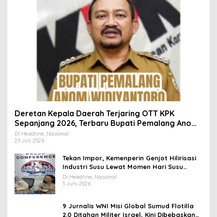
Deretan Kepala Daerah Terjaring OTT KPK
Sepanjang 2026, Terbaru Bupati Pemalang Anom
Widiyantoro
Di Headline, Nasional
29 Juli 2026
Tekan Impor, Kemenperin Genjot Hilirisasi
Industri Susu Lewat Momen Hari Susu
Nusantara 2026
Di Headline, Nasional
3 Juni 2026
9 Jurnalis WNI Misi Global Sumud Flotilla
2.0 Ditahan Militer Israel, Kini Dibebaskan