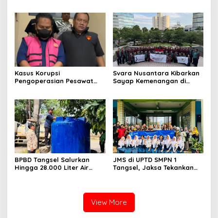
Gempa Bumi dan Tsunami
Terpikat Produk UMKM
kepada pelajar UPTD SMPN
Mitra Binaan dengan
23
Sentuhan Kemanusiaan dan
Keberlanjutan
Kasus Korupsi
Svara Nusantara Kibarkan
Pengoperasian Pesawat
Sayap Kemenangan di
APK: Mantan VP Business
Kancah Internasional
Development Ditetapkan
Tersangka
BPBD Tangsel Salurkan
JMS di UPTD SMPN 1
Hingga 28.000 Liter Air
Tangsel, Jaksa Tekankan
Bersih Per hari untuk
Bahaya Bullying hingga
Warga Terdampak
Narkotika
Kekeringan
View More