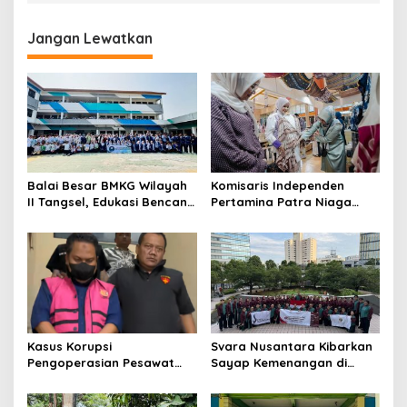
Jangan Lewatkan
Balai Besar BMKG Wilayah
Komisaris Independen
II Tangsel, Edukasi Bencana
Pertamina Patra Niaga
Gempa Bumi dan Tsunami
Terpikat Produk UMKM
kepada pelajar UPTD SMPN
Mitra Binaan dengan
23
Sentuhan Kemanusiaan dan
Keberlanjutan
Kasus Korupsi
Svara Nusantara Kibarkan
Pengoperasian Pesawat
Sayap Kemenangan di
APK: Mantan VP Business
Kancah Internasional
Development Ditetapkan