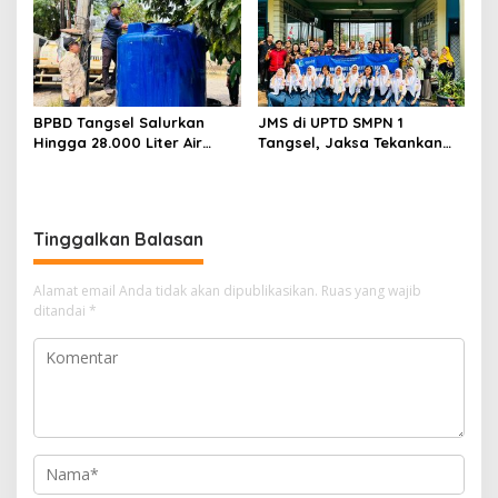
Tersangka
BPBD Tangsel Salurkan
JMS di UPTD SMPN 1
Hingga 28.000 Liter Air
Tangsel, Jaksa Tekankan
Bersih Per hari untuk
Bahaya Bullying hingga
Warga Terdampak
Narkotika
Kekeringan
Tinggalkan Balasan
Alamat email Anda tidak akan dipublikasikan.
Ruas yang wajib
ditandai
*