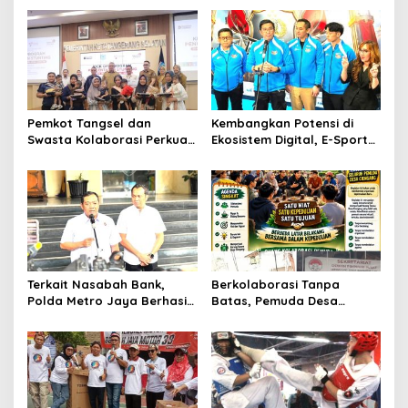
Pemkot Tangsel dan
Kembangkan Potensi di
Swasta Kolaborasi Perkuat
Ekosistem Digital, E-Sports
Intervensi Stunting melalui
Kapolri Cup 2026 Jadi
SIGAP Anak Sehat 2026
Wadah Gen Z
Terkait Nasabah Bank,
Berkolaborasi Tanpa
Polda Metro Jaya Berhasil
Batas, Pemuda Desa
Amankan Enam Pelaku
Cienggang Gelar Aksi
Curas
Nyata untuk Kemajuan
Desa