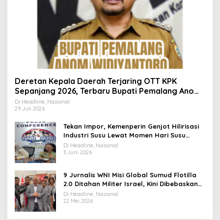
Deretan Kepala Daerah Terjaring OTT KPK
Sepanjang 2026, Terbaru Bupati Pemalang Anom
Widiyantoro
Di Headline, Nasional
29 Juli 2026
Tekan Impor, Kemenperin Genjot Hilirisasi
Industri Susu Lewat Momen Hari Susu
Nusantara 2026
Di Headline, Nasional
3 Juni 2026
9 Jurnalis WNI Misi Global Sumud Flotilla
2.0 Ditahan Militer Israel, Kini Dibebaskan
dan Dievakuasi ke Istanbul
Di Headline, Nasional
22 Mei 2026