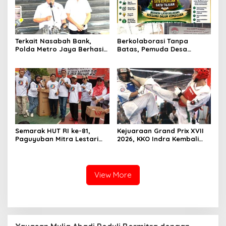
Terkait Nasabah Bank,
Berkolaborasi Tanpa
Polda Metro Jaya Berhasil
Batas, Pemuda Desa
Amankan Enam Pelaku
Cienggang Gelar Aksi
Curas
Nyata untuk Kemajuan
Desa
Semarak HUT RI ke-81,
Kejuaraan Grand Prix XVII
Paguyuban Mitra Lestari
2026, KKO Indra Kembali
Gelar Beragam Lomba
Cetak Prestasi
View More