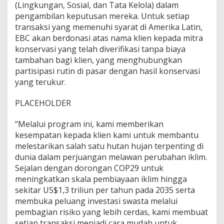
(Lingkungan, Sosial, dan Tata Kelola) dalam
pengambilan keputusan mereka. Untuk setiap
transaksi yang memenuhi syarat di Amerika Latin,
EBC akan berdonasi atas nama klien kepada mitra
konservasi yang telah diverifikasi tanpa biaya
tambahan bagi klien, yang menghubungkan
partisipasi rutin di pasar dengan hasil konservasi
yang terukur.
PLACEHOLDER
“Melalui program ini, kami memberikan
kesempatan kepada klien kami untuk membantu
melestarikan salah satu hutan hujan terpenting di
dunia dalam perjuangan melawan perubahan iklim.
Sejalan dengan dorongan COP29 untuk
meningkatkan skala pembiayaan iklim hingga
sekitar US$1,3 triliun per tahun pada 2035 serta
membuka peluang investasi swasta melalui
pembagian risiko yang lebih cerdas, kami membuat
setiap transaksi menjadi cara mudah untuk