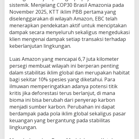
sistemik. Menjelang COP30 Brasil Amazonia pada
November 2025, KTT iklim PBB pertama yang
diselenggarakan di wilayah Amazon, EBC telah
menerapkan pendekatan aktif untuk menciptakan
dampak secara menyeluruh sekaligus mengedukasi
klien mengenai dampak setiap transaksi terhadap
keberlanjutan lingkungan.
Luas Amazon yang mencapai 6,7 juta kilometer
persegi membuat wilayah ini berperan penting
dalam stabilitas iklim global dan merupakan habitat
bagi sekitar 10% spesies yang diketahui. Para
ilmuwan memperingatkan adanya potensi titik
kritis jika deforestasi terus berlanjut, di mana
bioma ini bisa berubah dari penyerap karbon
menjadi sumber karbon. Perubahan ini dapat
berdampak pada pola iklim global sekaligus pasar
keuangan yang bergantung pada stabilitas
lingkungan.