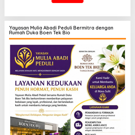
Yayasan Mulia Abadi Peduli Bermitra dengan
Rumah Duka Boen Tek Bio