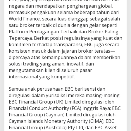
negara dan mendapatkan penghargaan global,
termasuk pengakuan selama beberapa tahun dari
World Finance, secara luas dianggap sebagai salah
satu broker terbaik di dunia dengan gelar seperti
Platform Perdagangan Terbaik dan Broker Paling
Tepercaya. Berkat posisi regulasinya yang kuat dan
komitmen terhadap transparansi, EBC juga secara
konsisten masuk dalam jajaran broker teratas—
dipercaya atas kemampuannya dalam memberikan
solusi trading yang aman, inovatif, dan
mengutamakan klien di seluruh pasar
internasional yang kompetitif.
Semua anak perusahaan EBC berlisensi dan
diregulasi dalam yurisdiksi mereka masing-masing.
EBC Financial Group (UK) Limited diregulasi oleh
Financial Conduct Authority (FCA) Inggris Raya; EBC
Financial Group (Cayman) Limited diregulasi oleh
Cayman Islands Monetary Authority (CIMA); EBC
Financial Group (Australia) Pty Ltd, dan EBC Asset