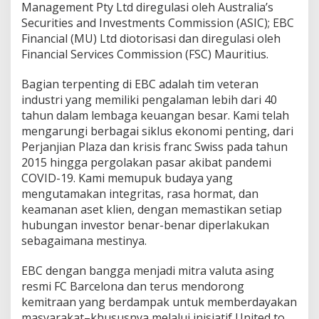
Management Pty Ltd diregulasi oleh Australia’s
Securities and Investments Commission (ASIC); EBC
Financial (MU) Ltd diotorisasi dan diregulasi oleh
Financial Services Commission (FSC) Mauritius.
Bagian terpenting di EBC adalah tim veteran
industri yang memiliki pengalaman lebih dari 40
tahun dalam lembaga keuangan besar. Kami telah
mengarungi berbagai siklus ekonomi penting, dari
Perjanjian Plaza dan krisis franc Swiss pada tahun
2015 hingga pergolakan pasar akibat pandemi
COVID-19. Kami memupuk budaya yang
mengutamakan integritas, rasa hormat, dan
keamanan aset klien, dengan memastikan setiap
hubungan investor benar-benar diperlakukan
sebagaimana mestinya.
EBC dengan bangga menjadi mitra valuta asing
resmi FC Barcelona dan terus mendorong
kemitraan yang berdampak untuk memberdayakan
masyarakat–khususnya melalui inisiatif United to