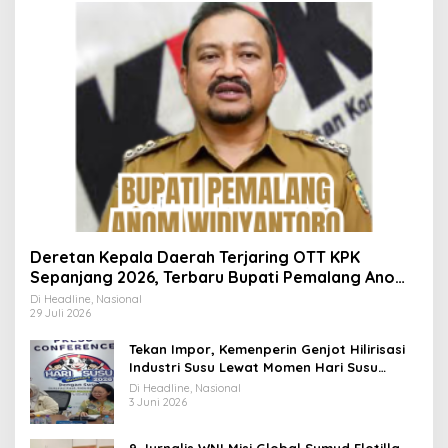
Deretan Kepala Daerah Terjaring OTT KPK
Sepanjang 2026, Terbaru Bupati Pemalang Anom
Widiyantoro
Di Headline, Nasional
29 Juli 2026
Tekan Impor, Kemenperin Genjot Hilirisasi
Industri Susu Lewat Momen Hari Susu
Nusantara 2026
Di Headline, Nasional
3 Juni 2026
9 Jurnalis WNI Misi Global Sumud Flotilla