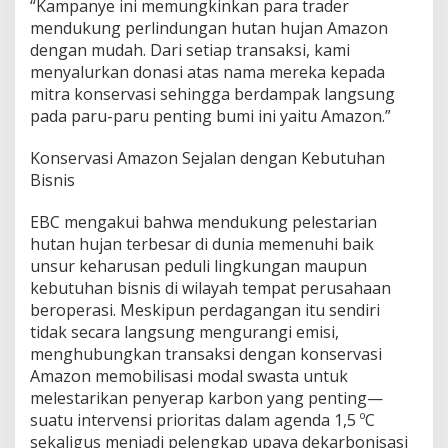
“Kampanye ini memungkinkan para trader
mendukung perlindungan hutan hujan Amazon
dengan mudah. Dari setiap transaksi, kami
menyalurkan donasi atas nama mereka kepada
mitra konservasi sehingga berdampak langsung
pada paru-paru penting bumi ini yaitu Amazon.”
Konservasi Amazon Sejalan dengan Kebutuhan
Bisnis
EBC mengakui bahwa mendukung pelestarian
hutan hujan terbesar di dunia memenuhi baik
unsur keharusan peduli lingkungan maupun
kebutuhan bisnis di wilayah tempat perusahaan
beroperasi. Meskipun perdagangan itu sendiri
tidak secara langsung mengurangi emisi,
menghubungkan transaksi dengan konservasi
Amazon memobilisasi modal swasta untuk
melestarikan penyerap karbon yang penting—
suatu intervensi prioritas dalam agenda 1,5 ºC
sekaligus menjadi pelengkap upaya dekarbonisasi