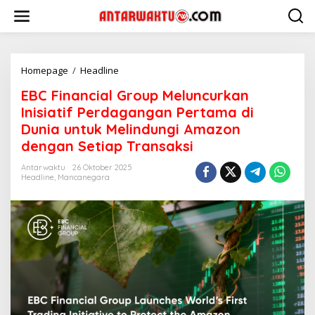
Lewati
ke
konten
EBC
Homepage
/
Headline
Financial
EBC Financial Group Meluncurkan
Group
Meluncurkan
Inisiatif Perdagangan Pertama di
Inisiatif
Dunia untuk Melindungi Amazon
Perdagangan
dengan Setiap Transaksi
Pertama
di
Antarwaktu
26 Oktober 2025
Dunia
Headline
,
Mancanegara
untuk
Melindungi
Amazon
dengan
Setiap
Transaksi