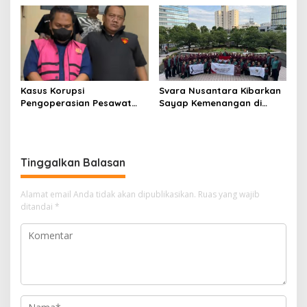
kepada pelajar UPTD SMPN
Mitra Binaan dengan
23
Sentuhan Kemanusiaan dan
Keberlanjutan
Kasus Korupsi
Svara Nusantara Kibarkan
Pengoperasian Pesawat
Sayap Kemenangan di
APK: Mantan VP Business
Kancah Internasional
Development Ditetapkan
Tersangka
Tinggalkan Balasan
Alamat email Anda tidak akan dipublikasikan.
Ruas yang wajib
ditandai
*