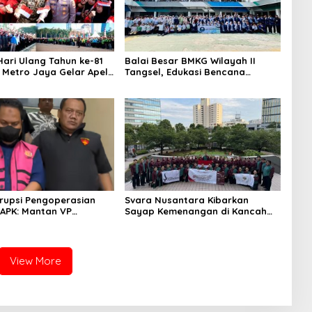
ari Ulang Tahun ke-81
Balai Besar BMKG Wilayah II
a Metro Jaya Gelar Apel
Tangsel, Edukasi Bencana
aan
Gempa Bumi dan Tsunami
kepada pelajar UPTD SMPN 23
rupsi Pengoperasian
Svara Nusantara Kibarkan
APK: Mantan VP
Sayap Kemenangan di Kancah
 Development
Internasional
an Tersangka
View More