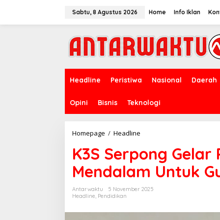
Lewati
ke
Sabtu, 8 Agustus 2026
Home
Info Iklan
Kon
konten
Headline
Peristiwa
Nasional
Daerah
Opini
Bisnis
Teknologi
K3S
Homepage
/
Headline
Serpong
K3S Serpong Gelar 
Gelar
Pelatihan
Mendalam Untuk Gu
Pembelajaran
Mendalam
Untuk
Antarwaktu
5 November 2025
Guru
Headline
,
Pendidikan
dan
Kepala