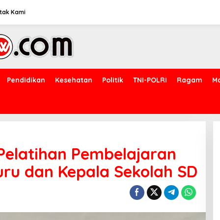
tak Kami
Pendidikan
Kesehatan
Politik
TNI-POLRI
Ragam
M
Pelatihan Pembelajaran
ru dan Kepala Sekolah SD