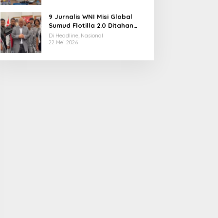
9 Jurnalis WNI Misi Global
Sumud Flotilla 2.0 Ditahan
Militer Israel, Kini Dibebaskan
Di Headline, Nasional
dan Dievakuasi ke Istanbul
22 Mei 2026