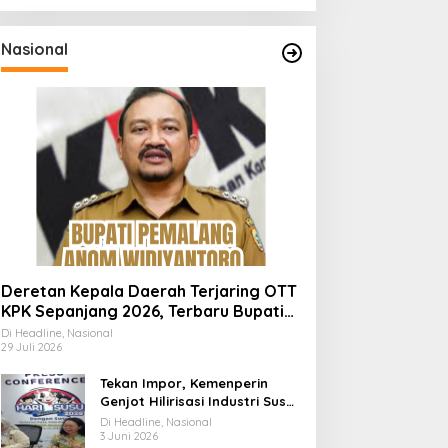
Nasional
Deretan Kepala Daerah Terjaring OTT
KPK Sepanjang 2026, Terbaru Bupati
Pemalang Anom Widiyantoro
Di Headline, Nasional
29 Juli 2026
Tekan Impor, Kemenperin
Genjot Hilirisasi Industri Susu
Lewat Momen Hari Susu
Di Headline, Nasional
Nusantara 2026
3 Juni 2026