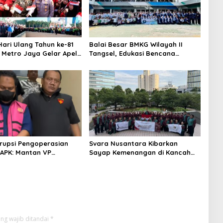
ari Ulang Tahun ke-81
Balai Besar BMKG Wilayah II
a Metro Jaya Gelar Apel
Tangsel, Edukasi Bencana
aan
Gempa Bumi dan Tsunami
kepada pelajar UPTD SMPN 23
rupsi Pengoperasian
Svara Nusantara Kibarkan
APK: Mantan VP
Sayap Kemenangan di Kancah
 Development
Internasional
an Tersangka
ng wajib ditandai
*