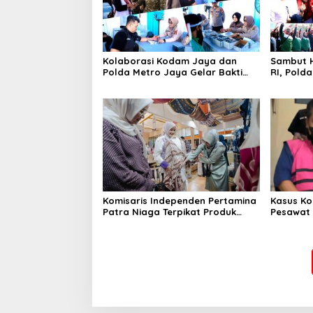
Kolaborasi Kodam Jaya dan
Sambut H
Polda Metro Jaya Gelar Bakti
RI, Pold
Kesehatan
Kebangs
Komisaris Independen Pertamina
Kasus Ko
Patra Niaga Terpikat Produk
Pesawat 
UMKM Mitra Binaan dengan
Business
Sentuhan Kemanusiaan dan
Ditetapk
Keberlanjutan