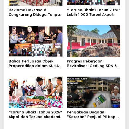
Reklame Raksasa di
“Taruna Bhakti Tahun 2026”
Cengkareng Diduga Tanpa
Lebih 1.000 Taruni Akpol
Izin: Data Berbeda,
Perkuat Pembentukan
Dokumen Diragukan,
Karakter Siswa Sekolah
Identitas Petugas Tak
Rakyat
Dikenali
Bahas Perluasan Objek
Progres Pekerjaan
Praperadilan dalam KUHAP
Revitalisasi Gedung SDN 3
Baru, Waka Polda Metro
Mekarmukti Sudah
Jaya Buka Seminar Hukum
Mencapai 50 Persen
“Taruna Bhakti Tahun 2026”
Pengakuan Dugaan
Akpol dan Taruna Akademi
“Setoran” Penjual Pil Koplo
TNI Dampingi Siswa di 73
Guncang Cianjur, KDM
Sekolah Rakyat
Bergerak, Publik Tagih