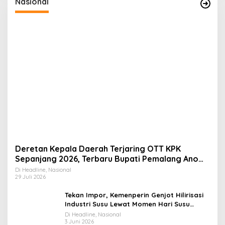
Nasional
Deretan Kepala Daerah Terjaring OTT KPK
Sepanjang 2026, Terbaru Bupati Pemalang Anom
Widiyantoro
Di Headline, Nasional
29 Juli 2026
Tekan Impor, Kemenperin Genjot Hilirisasi
Industri Susu Lewat Momen Hari Susu
Nusantara 2026
Di Headline, Nasional
3 Juni 2026