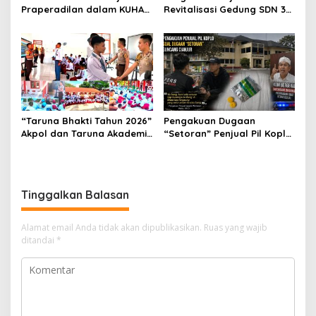
Praperadilan dalam KUHAP
Revitalisasi Gedung SDN 3
Baru, Waka Polda Metro
Mekarmukti Sudah
Jaya Buka Seminar Hukum
Mencapai 50 Persen
“Taruna Bhakti Tahun 2026”
Pengakuan Dugaan
Akpol dan Taruna Akademi
“Setoran” Penjual Pil Koplo
TNI Dampingi Siswa di 73
Guncang Cianjur, KDM
Sekolah Rakyat
Bergerak, Publik Tagih
Ketegasan Polda Jabar
Tinggalkan Balasan
Alamat email Anda tidak akan dipublikasikan.
Ruas yang wajib
ditandai
*