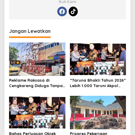
Ikuti Kami
Jangan Lewatkan
Reklame Raksasa di
“Taruna Bhakti Tahun 2026”
Cengkareng Diduga Tanpa
Lebih 1.000 Taruni Akpol
Izin: Data Berbeda,
Perkuat Pembentukan
Dokumen Diragukan,
Karakter Siswa Sekolah
Identitas Petugas Tak
Rakyat
Dikenali
Bahas Perluasan Objek
Progres Pekerjaan