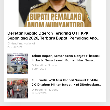
Deretan Kepala Daerah Terjaring OTT KPK
Sepanjang 2026, Terbaru Bupati Pemalang Anom
Widiyantoro
Di Headline, Nasional
29 Juli 2026
Tekan Impor, Kemenperin Genjot Hilirisasi
Industri Susu Lewat Momen Hari Susu
Nusantara 2026
Di Headline, Nasional
3 Juni 2026
9 Jurnalis WNI Misi Global Sumud Flotilla
2.0 Ditahan Militer Israel, Kini Dibebaskan
dan Dievakuasi ke Istanbul
Di Headline, Nasional
22 Mei 2026