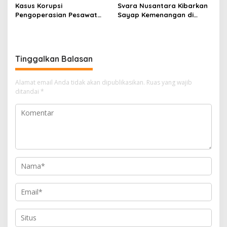
Kasus Korupsi
Svara Nusantara Kibarkan
Pengoperasian Pesawat
Sayap Kemenangan di
APK: Mantan VP Business
Kancah Internasional
Development Ditetapkan
Tersangka
Tinggalkan Balasan
Alamat email Anda tidak akan dipublikasikan.
Ruas yang wajib
ditandai
*