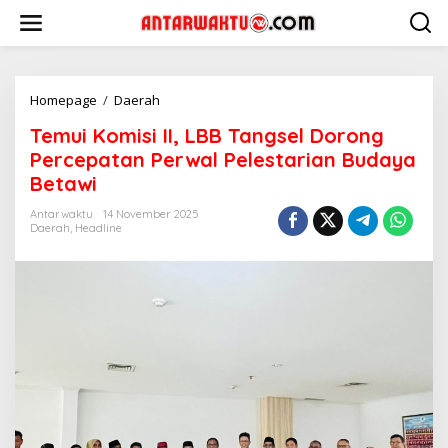
Lewati
ke
konten
Temui
Homepage
/
Daerah
Komisi
Temui Komisi II, LBB Tangsel Dorong
II,
LBB
Percepatan Perwal Pelestarian Budaya
Tangsel
Betawi
Dorong
Percepatan
Antarwaktu
14 November 2025
Perwal
Daerah
,
Headline
Pelestarian
Budaya
Betawi