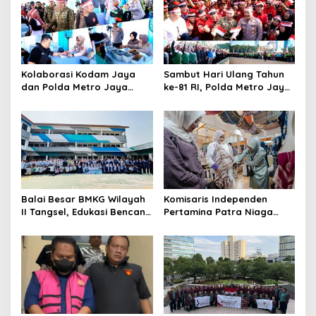
Kolaborasi Kodam Jaya
Sambut Hari Ulang Tahun
dan Polda Metro Jaya
ke-81 RI, Polda Metro Jaya
Gelar Bakti Kesehatan
Gelar Apel Kebangsaan
Balai Besar BMKG Wilayah
Komisaris Independen
II Tangsel, Edukasi Bencana
Pertamina Patra Niaga
Gempa Bumi dan Tsunami
Terpikat Produk UMKM
kepada pelajar UPTD SMPN
Mitra Binaan dengan
23
Sentuhan Kemanusiaan dan
Keberlanjutan