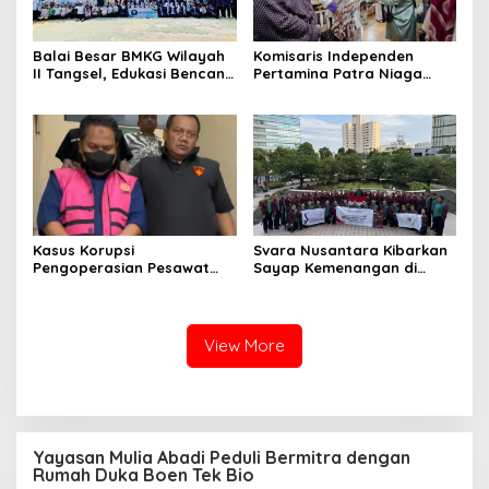
Balai Besar BMKG Wilayah
Komisaris Independen
II Tangsel, Edukasi Bencana
Pertamina Patra Niaga
Gempa Bumi dan Tsunami
Terpikat Produk UMKM
kepada pelajar UPTD SMPN
Mitra Binaan dengan
23
Sentuhan Kemanusiaan dan
Keberlanjutan
Kasus Korupsi
Svara Nusantara Kibarkan
Pengoperasian Pesawat
Sayap Kemenangan di
APK: Mantan VP Business
Kancah Internasional
Development Ditetapkan
Tersangka
View More
Yayasan Mulia Abadi Peduli Bermitra dengan
Rumah Duka Boen Tek Bio