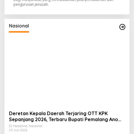
pengurusan jenazah.
Nasional
Deretan Kepala Daerah Terjaring OTT KPK
Sepanjang 2026, Terbaru Bupati Pemalang Anom
Widiyantoro
Di Headline, Nasional
29 Juli 2026