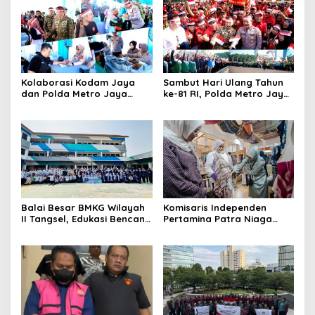
Kolaborasi Kodam Jaya
Sambut Hari Ulang Tahun
dan Polda Metro Jaya
ke-81 RI, Polda Metro Jaya
Gelar Bakti Kesehatan
Gelar Apel Kebangsaan
Balai Besar BMKG Wilayah
Komisaris Independen
II Tangsel, Edukasi Bencana
Pertamina Patra Niaga
Gempa Bumi dan Tsunami
Terpikat Produk UMKM
kepada pelajar UPTD SMPN
Mitra Binaan dengan
23
Sentuhan Kemanusiaan dan
Keberlanjutan