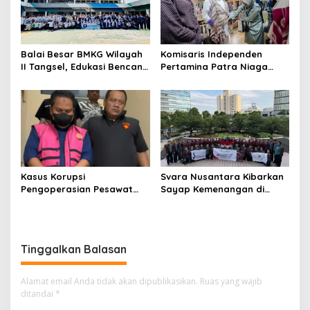
Balai Besar BMKG Wilayah
Komisaris Independen
II Tangsel, Edukasi Bencana
Pertamina Patra Niaga
Gempa Bumi dan Tsunami
Terpikat Produk UMKM
kepada pelajar UPTD SMPN
Mitra Binaan dengan
23
Sentuhan Kemanusiaan dan
Keberlanjutan
Kasus Korupsi
Svara Nusantara Kibarkan
Pengoperasian Pesawat
Sayap Kemenangan di
APK: Mantan VP Business
Kancah Internasional
Development Ditetapkan
Tersangka
Tinggalkan Balasan
Alamat email Anda tidak akan dipublikasikan.
Ruas yang wajib
ditandai
*