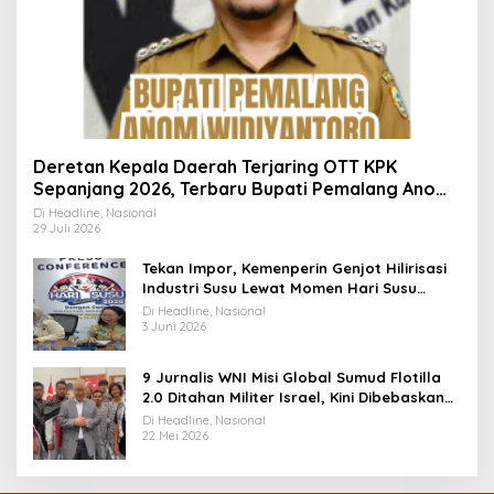
Deretan Kepala Daerah Terjaring OTT KPK
Sepanjang 2026, Terbaru Bupati Pemalang Anom
Widiyantoro
Di Headline, Nasional
29 Juli 2026
Tekan Impor, Kemenperin Genjot Hilirisasi
Industri Susu Lewat Momen Hari Susu
Nusantara 2026
Di Headline, Nasional
3 Juni 2026
9 Jurnalis WNI Misi Global Sumud Flotilla
2.0 Ditahan Militer Israel, Kini Dibebaskan
dan Dievakuasi ke Istanbul
Di Headline, Nasional
22 Mei 2026