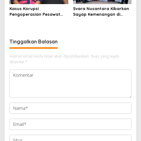
Kasus Korupsi
Svara Nusantara Kibarkan
Pengoperasian Pesawat
Sayap Kemenangan di
APK: Mantan VP Business
Kancah Internasional
Development Ditetapkan
Tersangka
Tinggalkan Balasan
Alamat email Anda tidak akan dipublikasikan.
Ruas yang wajib
ditandai
*