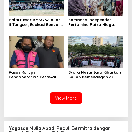
Balai Besar BMKG Wilayah
Komisaris Independen
II Tangsel, Edukasi Bencana
Pertamina Patra Niaga
Gempa Bumi dan Tsunami
Terpikat Produk UMKM
kepada pelajar UPTD SMPN
Mitra Binaan dengan
23
Sentuhan Kemanusiaan dan
Keberlanjutan
Kasus Korupsi
Svara Nusantara Kibarkan
Pengoperasian Pesawat
Sayap Kemenangan di
APK: Mantan VP Business
Kancah Internasional
Development Ditetapkan
Tersangka
View More
Yayasan Mulia Abadi Peduli Bermitra dengan