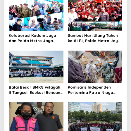
Kolaborasi Kodam Jaya
Sambut Hari Ulang Tahun
dan Polda Metro Jaya
ke-81 RI, Polda Metro Jaya
Gelar Bakti Kesehatan
Gelar Apel Kebangsaan
Balai Besar BMKG Wilayah
Komisaris Independen
II Tangsel, Edukasi Bencana
Pertamina Patra Niaga
Gempa Bumi dan Tsunami
Terpikat Produk UMKM
kepada pelajar UPTD SMPN
Mitra Binaan dengan
23
Sentuhan Kemanusiaan dan
Keberlanjutan