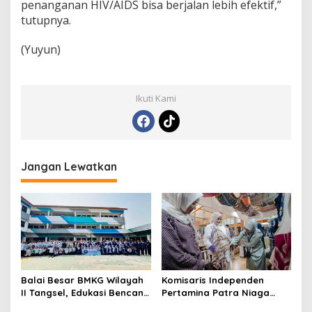
penanganan HIV/AIDS bisa berjalan lebih efektif,”
tutupnya.
(Yuyun)
Ikuti Kami
Jangan Lewatkan
Balai Besar BMKG Wilayah
Komisaris Independen
II Tangsel, Edukasi Bencana
Pertamina Patra Niaga
Gempa Bumi dan Tsunami
Terpikat Produk UMKM