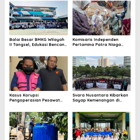
Balai Besar BMKG Wilayah
Komisaris Independen
II Tangsel, Edukasi Bencana
Pertamina Patra Niaga
Gempa Bumi dan Tsunami
Terpikat Produk UMKM
kepada pelajar UPTD SMPN
Mitra Binaan dengan
23
Sentuhan Kemanusiaan dan
Keberlanjutan
Kasus Korupsi
Svara Nusantara Kibarkan
Pengoperasian Pesawat
Sayap Kemenangan di
APK: Mantan VP Business
Kancah Internasional
Development Ditetapkan
Tersangka