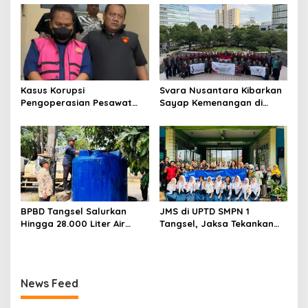
kepada pelajar UPTD SMPN
Mitra Binaan dengan
23
Sentuhan Kemanusiaan dan
Keberlanjutan
Kasus Korupsi
Svara Nusantara Kibarkan
Pengoperasian Pesawat
Sayap Kemenangan di
APK: Mantan VP Business
Kancah Internasional
Development Ditetapkan
Tersangka
BPBD Tangsel Salurkan
JMS di UPTD SMPN 1
Hingga 28.000 Liter Air
Tangsel, Jaksa Tekankan
Bersih Per hari untuk
Bahaya Bullying hingga
Warga Terdampak
Narkotika
Kekeringan
News Feed