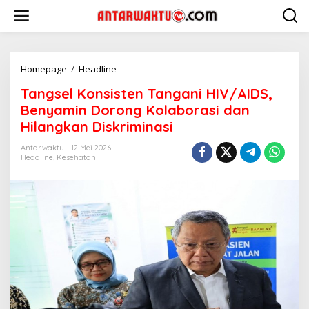
Lewati
ke
konten
Tangsel
Homepage
/
Headline
Konsisten
Tangsel Konsisten Tangani HIV/AIDS,
Tangani
HIV/AIDS,
Benyamin Dorong Kolaborasi dan
Benyamin
Hilangkan Diskriminasi
Dorong
Kolaborasi
Antarwaktu
12 Mei 2026
dan
Headline
,
Kesehatan
Hilangkan
Diskriminasi