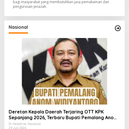
bagi masyarakat yang membutuhkan jasa pemakaman dan
pengurusan jenazah.
Nasional
Deretan Kepala Daerah Terjaring OTT KPK
Sepanjang 2026, Terbaru Bupati Pemalang Anom
Widiyantoro
Di Headline, Nasional
29 Juli 2026