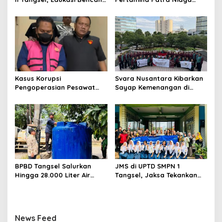
Gempa Bumi dan Tsunami
Terpikat Produk UMKM
kepada pelajar UPTD SMPN
Mitra Binaan dengan
23
Sentuhan Kemanusiaan dan
Keberlanjutan
Kasus Korupsi
Svara Nusantara Kibarkan
Pengoperasian Pesawat
Sayap Kemenangan di
APK: Mantan VP Business
Kancah Internasional
Development Ditetapkan
Tersangka
BPBD Tangsel Salurkan
JMS di UPTD SMPN 1
Hingga 28.000 Liter Air
Tangsel, Jaksa Tekankan
Bersih Per hari untuk
Bahaya Bullying hingga
Warga Terdampak
Narkotika
Kekeringan
News Feed