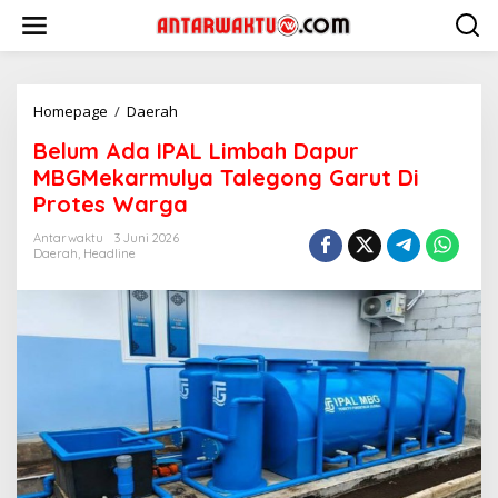
Lewati
ke
konten
Belum
Homepage
/
Daerah
Ada
Belum Ada IPAL Limbah Dapur
IPAL
Limbah
MBGMekarmulya Talegong Garut Di
Dapur
Protes Warga
MBGMekarmulya
Talegong
Antarwaktu
3 Juni 2026
Garut
Daerah
,
Headline
Di
Protes
Warga