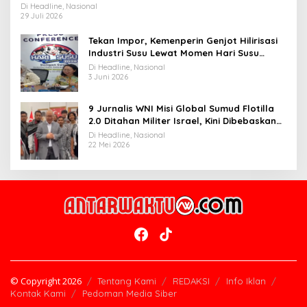
Widiyantoro
Di Headline, Nasional
29 Juli 2026
Tekan Impor, Kemenperin Genjot Hilirisasi
Industri Susu Lewat Momen Hari Susu
Nusantara 2026
Di Headline, Nasional
3 Juni 2026
9 Jurnalis WNI Misi Global Sumud Flotilla
2.0 Ditahan Militer Israel, Kini Dibebaskan
dan Dievakuasi ke Istanbul
Di Headline, Nasional
22 Mei 2026
© Copyright 2026
Tentang Kami
REDAKSI
Info Iklan
Kontak Kami
Pedoman Media Siber