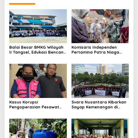
Balai Besar BMKG Wilayah
Komisaris Independen
II Tangsel, Edukasi Bencana
Pertamina Patra Niaga
Gempa Bumi dan Tsunami
Terpikat Produk UMKM
kepada pelajar UPTD SMPN
Mitra Binaan dengan
23
Sentuhan Kemanusiaan dan
Keberlanjutan
Kasus Korupsi
Svara Nusantara Kibarkan
Pengoperasian Pesawat
Sayap Kemenangan di
APK: Mantan VP Business
Kancah Internasional
Development Ditetapkan
Tersangka