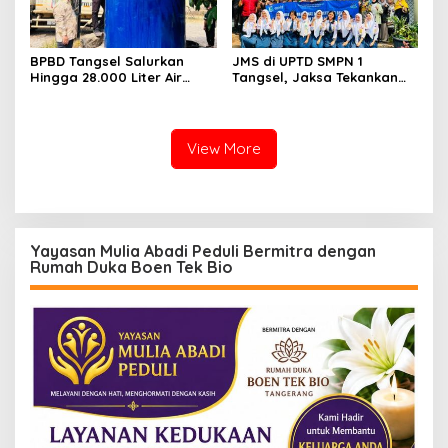
BPBD Tangsel Salurkan
JMS di UPTD SMPN 1
Hingga 28.000 Liter Air
Tangsel, Jaksa Tekankan
Bersih Per hari untuk
Bahaya Bullying hingga
Warga Terdampak
Narkotika
Kekeringan
View More
Yayasan Mulia Abadi Peduli Bermitra dengan
Rumah Duka Boen Tek Bio