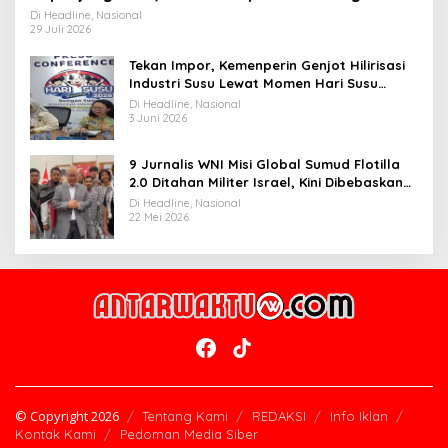
Widiyantoro
Di Headline, Nasional
29 Juli 2026
Tekan Impor, Kemenperin Genjot Hilirisasi
Industri Susu Lewat Momen Hari Susu
Nusantara 2026
Di Headline, Nasional
3 Juni 2026
9 Jurnalis WNI Misi Global Sumud Flotilla
2.0 Ditahan Militer Israel, Kini Dibebaskan
dan Dievakuasi ke Istanbul
Di Headline, Nasional
22 Mei 2026
© Copyright 2026
Tentang Kami
REDAKSI
Info Iklan
Kontak Kami
Pedoman Media Siber