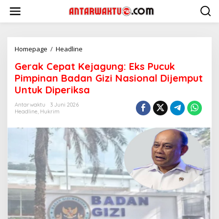
Lewati
ke
konten
Gerak
Homepage
/
Headline
Cepat
Gerak Cepat Kejagung: Eks Pucuk
Kejagung:
Eks
Pimpinan Badan Gizi Nasional Dijemput
Pucuk
Untuk Diperiksa
Pimpinan
Badan
Antarwaktu
3 Juni 2026
Gizi
Headline
,
Hukrim
Nasional
Dijemput
Untuk
Diperiksa