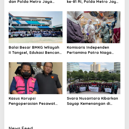
dan Polda Metro Jaya
ke-81 RI, Polda Metro Jaya
Gelar Bakti Kesehatan
Gelar Apel Kebangsaan
Balai Besar BMKG Wilayah
Komisaris Independen
II Tangsel, Edukasi Bencana
Pertamina Patra Niaga
Gempa Bumi dan Tsunami
Terpikat Produk UMKM
kepada pelajar UPTD SMPN
Mitra Binaan dengan
23
Sentuhan Kemanusiaan dan
Keberlanjutan
Kasus Korupsi
Svara Nusantara Kibarkan
Pengoperasian Pesawat
Sayap Kemenangan di
APK: Mantan VP Business
Kancah Internasional
Development Ditetapkan
Tersangka
News Feed