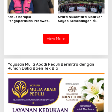
Kasus Korupsi
Svara Nusantara Kibarkan
Pengoperasian Pesawat
Sayap Kemenangan di
APK: Mantan VP Business
Kancah Internasional
Development Ditetapkan
Tersangka
View More
Yayasan Mulia Abadi Peduli Bermitra dengan
Rumah Duka Boen Tek Bio