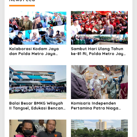
Kolaborasi Kodam Jaya
Sambut Hari Ulang Tahun
dan Polda Metro Jaya
ke-81 RI, Polda Metro Jaya
Gelar Bakti Kesehatan
Gelar Apel Kebangsaan
Balai Besar BMKG Wilayah
Komisaris Independen
II Tangsel, Edukasi Bencana
Pertamina Patra Niaga
Gempa Bumi dan Tsunami
Terpikat Produk UMKM
kepada pelajar UPTD SMPN
Mitra Binaan dengan
23
Sentuhan Kemanusiaan dan
Keberlanjutan