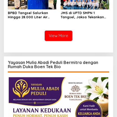
BPBD Tangsel Salurkan
JMS di UPTD SMPN 1
Hingga 28.000 Liter Air
Tangsel, Jaksa Tekankan
Bersih Per hari untuk
Bahaya Bullying hingga
Warga Terdampak
Narkotika
Kekeringan
View More
Yayasan Mulia Abadi Peduli Bermitra dengan
Rumah Duka Boen Tek Bio