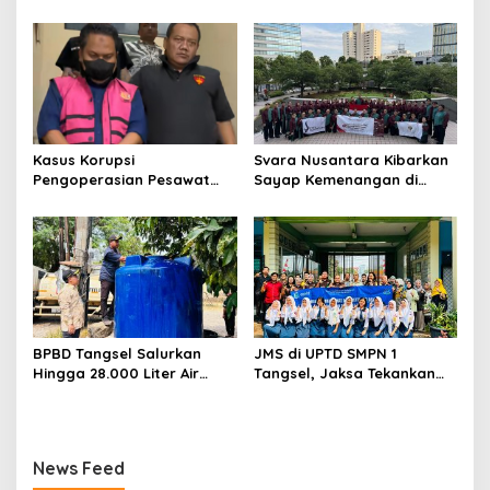
Gempa Bumi dan Tsunami
Terpikat Produk UMKM
kepada pelajar UPTD SMPN
Mitra Binaan dengan
23
Sentuhan Kemanusiaan dan
Keberlanjutan
Kasus Korupsi
Svara Nusantara Kibarkan
Pengoperasian Pesawat
Sayap Kemenangan di
APK: Mantan VP Business
Kancah Internasional
Development Ditetapkan
Tersangka
BPBD Tangsel Salurkan
JMS di UPTD SMPN 1
Hingga 28.000 Liter Air
Tangsel, Jaksa Tekankan
Bersih Per hari untuk
Bahaya Bullying hingga
Warga Terdampak
Narkotika
Kekeringan
News Feed