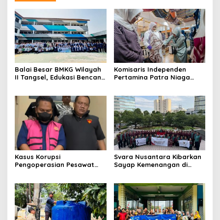
Balai Besar BMKG Wilayah
Komisaris Independen
II Tangsel, Edukasi Bencana
Pertamina Patra Niaga
Gempa Bumi dan Tsunami
Terpikat Produk UMKM
kepada pelajar UPTD SMPN
Mitra Binaan dengan
23
Sentuhan Kemanusiaan dan
Keberlanjutan
Kasus Korupsi
Svara Nusantara Kibarkan
Pengoperasian Pesawat
Sayap Kemenangan di
APK: Mantan VP Business
Kancah Internasional
Development Ditetapkan
Tersangka