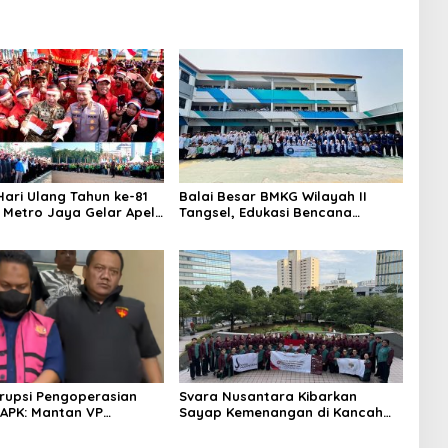
ari Ulang Tahun ke-81
Balai Besar BMKG Wilayah II
a Metro Jaya Gelar Apel
Tangsel, Edukasi Bencana
aan
Gempa Bumi dan Tsunami
kepada pelajar UPTD SMPN 23
rupsi Pengoperasian
Svara Nusantara Kibarkan
APK: Mantan VP
Sayap Kemenangan di Kancah
 Development
Internasional
an Tersangka