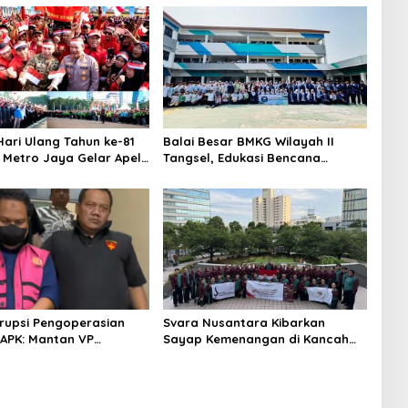
ari Ulang Tahun ke-81
Balai Besar BMKG Wilayah II
a Metro Jaya Gelar Apel
Tangsel, Edukasi Bencana
aan
Gempa Bumi dan Tsunami
kepada pelajar UPTD SMPN 23
rupsi Pengoperasian
Svara Nusantara Kibarkan
APK: Mantan VP
Sayap Kemenangan di Kancah
 Development
Internasional
an Tersangka