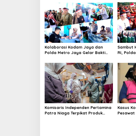
Kolaborasi Kodam Jaya dan
Sambut H
Polda Metro Jaya Gelar Bakti
RI, Pold
Kesehatan
Kebangs
Komisaris Independen Pertamina
Kasus Ko
Patra Niaga Terpikat Produk
Pesawat 
UMKM Mitra Binaan dengan
Business
Sentuhan Kemanusiaan dan
Ditetapk
Keberlanjutan