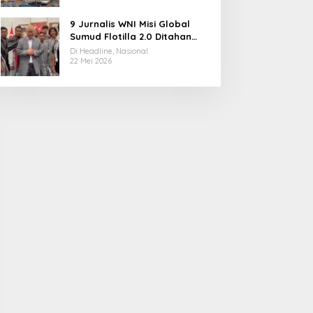
9 Jurnalis WNI Misi Global
Sumud Flotilla 2.0 Ditahan
Militer Israel, Kini Dibebaskan
Di Headline, Nasional
dan Dievakuasi ke Istanbul
22 Mei 2026