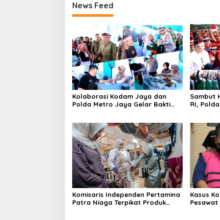
News Feed
Kolaborasi Kodam Jaya dan
Sambut H
Polda Metro Jaya Gelar Bakti
RI, Pold
Kesehatan
Kebangs
Komisaris Independen Pertamina
Kasus Ko
Patra Niaga Terpikat Produk
Pesawat 
UMKM Mitra Binaan dengan
Business
Sentuhan Kemanusiaan dan
Ditetapk