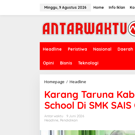
Lewati
ke
Minggu, 9 Agustus 2026
Home
Info Iklan
Ko
konten
Headline
Peristiwa
Nasional
Daerah
Opini
Bisnis
Teknologi
Karang
Homepage
/
Headline
Taruna
Karang Taruna Kab
Kabupaten
Bandung
School Di SMK SAI
Road
to
School
Antarwaktu
9 Juni 2026
Di
Headline
,
Pendidikan
SMK
SAIS