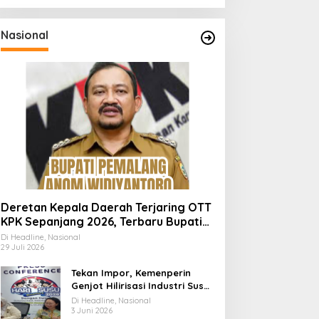
Nasional
Deretan Kepala Daerah Terjaring OTT
KPK Sepanjang 2026, Terbaru Bupati
Pemalang Anom Widiyantoro
Di Headline, Nasional
29 Juli 2026
Tekan Impor, Kemenperin
Genjot Hilirisasi Industri Susu
Lewat Momen Hari Susu
Di Headline, Nasional
Nusantara 2026
3 Juni 2026