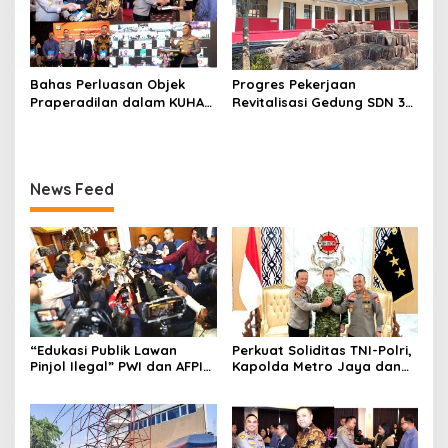
Bahas Perluasan Objek
Progres Pekerjaan
Praperadilan dalam KUHAP
Revitalisasi Gedung SDN 3
Baru, Waka Polda Metro
Mekarmukti Sudah
Jaya Buka Seminar Hukum
Mencapai 50 Persen
News Feed
“Edukasi Publik Lawan
Perkuat Soliditas TNI-Polri,
Pinjol Ilegal” PWI dan AFPI
Kapolda Metro Jaya dan
Gelar Workshop Jurnalistik
Pangdam Jaya Kunjungi
Dankorps Brimob Polri