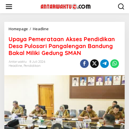
Lewati
ke
konten
Upaya
Homepage
/
Headline
Pemerataan
Upaya Pemerataan Akses Pendidikan
Akses
Pendidikan
Desa Pulosari Pangalengan Bandung
Desa
Bakal Miliki Gedung SMAN
Pulosari
Pangalengan
Antarwaktu
8 Juli 2026
Bandung
Headline
,
Pendidikan
Bakal
Miliki
Gedung
SMAN