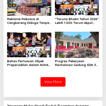
Reklame Raksasa di
“Taruna Bhakti Tahun 2026”
Cengkareng Diduga Tanpa
Lebih 1.000 Taruni Akpol
Izin: Data Berbeda,
Perkuat Pembentukan
Dokumen Diragukan,
Karakter Siswa Sekolah
Identitas Petugas Tak
Rakyat
Dikenali
Bahas Perluasan Objek
Progres Pekerjaan
Praperadilan dalam KUHAP
Revitalisasi Gedung SDN 3
Baru, Waka Polda Metro
Mekarmukti Sudah
Jaya Buka Seminar Hukum
Mencapai 50 Persen
View More
Yayasan Mulia Abadi Peduli Bermitra dengan