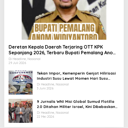
Deretan Kepala Daerah Terjaring OTT KPK
Sepanjang 2026, Terbaru Bupati Pemalang Anom
Widiyantoro
Di Headline, Nasional
29 Juli 2026
Tekan Impor, Kemenperin Genjot Hilirisasi
Industri Susu Lewat Momen Hari Susu
Nusantara 2026
Di Headline, Nasional
3 Juni 2026
9 Jurnalis WNI Misi Global Sumud Flotilla
2.0 Ditahan Militer Israel, Kini Dibebaskan
dan Dievakuasi ke Istanbul
Di Headline, Nasional
22 Mei 2026