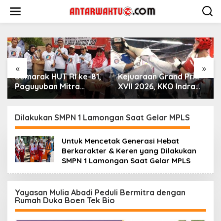
Lewati
ke
konten
«
»
Semarak HUT RI ke-81,
Kejuaraan Grand Prix
Paguyuban Mitra
XVII 2026, KKO Indra
Lestari Gelar Beragam
Kembali Cetak
Lomba
Prestasi
Dilakukan SMPN 1 Lamongan Saat Gelar MPLS
Untuk Mencetak Generasi Hebat
Berkarakter & Keren yang Dilakukan
SMPN 1 Lamongan Saat Gelar MPLS
Yayasan Mulia Abadi Peduli Bermitra dengan
Rumah Duka Boen Tek Bio