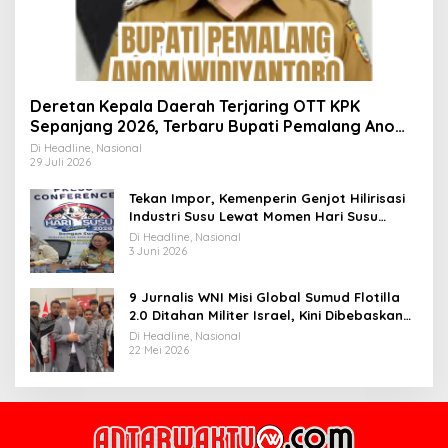
Deretan Kepala Daerah Terjaring OTT KPK
Sepanjang 2026, Terbaru Bupati Pemalang Anom
Widiyantoro
Di Headline, Nasional
29 Juli 2026
Tekan Impor, Kemenperin Genjot Hilirisasi
Industri Susu Lewat Momen Hari Susu
Nusantara 2026
Di Headline, Nasional
3 Juni 2026
9 Jurnalis WNI Misi Global Sumud Flotilla
2.0 Ditahan Militer Israel, Kini Dibebaskan
dan Dievakuasi ke Istanbul
Di Headline, Nasional
22 Mei 2026