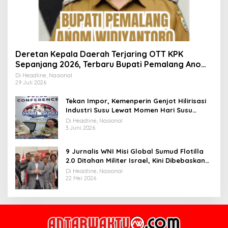
Deretan Kepala Daerah Terjaring OTT KPK
Sepanjang 2026, Terbaru Bupati Pemalang Anom
Widiyantoro
Di Headline, Nasional
29 Juli 2026
Tekan Impor, Kemenperin Genjot Hilirisasi
Industri Susu Lewat Momen Hari Susu
Nusantara 2026
Di Headline, Nasional
3 Juni 2026
9 Jurnalis WNI Misi Global Sumud Flotilla
2.0 Ditahan Militer Israel, Kini Dibebaskan
dan Dievakuasi ke Istanbul
Di Headline, Nasional
22 Mei 2026