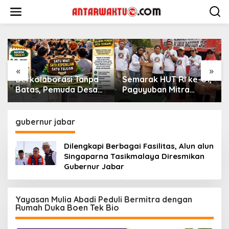
Lewati
ke
konten
«
»
olaborasi Tanpa
Semarak HUT RI ke-81,
Kejuaraa
s, Pemuda Desa
Paguyuban Mitra
XVII 2026
gang Gelar Aksi
Lestari Gelar Beragam
Kembali 
a untuk Kemajuan
Lomba
Prestasi
gubernur jabar
Dilengkapi Berbagai Fasilitas, Alun alun
Singaparna Tasikmalaya Diresmikan
Gubernur Jabar
Yayasan Mulia Abadi Peduli Bermitra dengan
Rumah Duka Boen Tek Bio