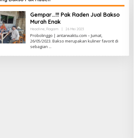
Gempar…!!! Pak Raden Jual Bakso
Murah Enak
Oleh
Headline
,
Ragam
|
26 Mei 2023
Antarwaktu
Probolinggo | antarwaktu.com – Jumat,
26/05/2023. Bakso merupakan kuliner favorit di
sebagian