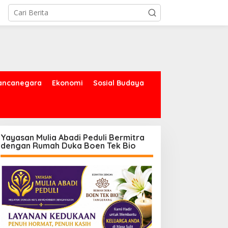
ancanegara
Ekonomi
Sosial Budaya
Yayasan Mulia Abadi Peduli Bermitra
dengan Rumah Duka Boen Tek Bio
PBD Tangsel Salurkan
Balai Besar BMKG Wilayah
ingga 28.000 Liter Air
II Tangsel, Edukasi Bencana
ersih Per hari untuk
Gempa Bumi dan Tsunami
arga Terdampak
kepada pelajar UPTD SMPN
ekeringan
23