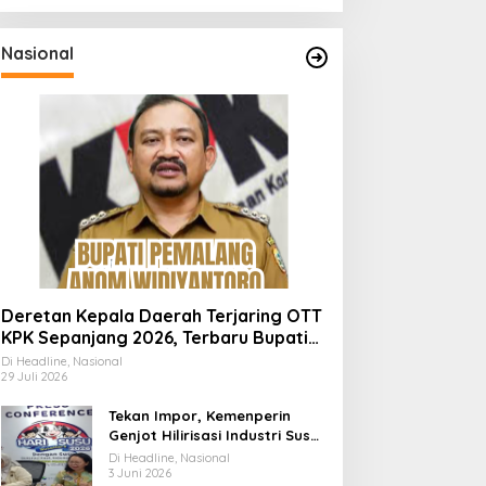
Nasional
Deretan Kepala Daerah Terjaring OTT
KPK Sepanjang 2026, Terbaru Bupati
Pemalang Anom Widiyantoro
Di Headline, Nasional
29 Juli 2026
Tekan Impor, Kemenperin
Genjot Hilirisasi Industri Susu
Lewat Momen Hari Susu
Di Headline, Nasional
Nusantara 2026
3 Juni 2026