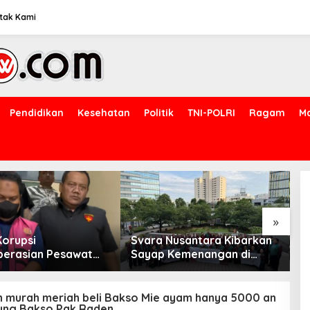
tak Kami
Pendidikan
Kesehatan
Politik
TNI-POLRI
Ragam
M
»
Korupsi
Svara Nusantara Kibarkan
B
erasian Pesawat
Sayap Kemenangan di
H
antan VP Business
Kancah Internasional
B
pment Ditetapkan
W
gka
K
n murah meriah beli Bakso Mie ayam hanya 5000 an
ung Bakso Pak Raden