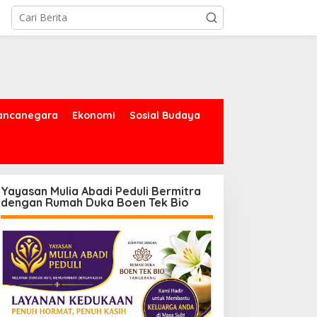
ancanegara
Ekonomi
Sosial Budaya
Yayasan Mulia Abadi Peduli Bermitra
dengan Rumah Duka Boen Tek Bio
MS di UPTD SMPN 1
Komisaris Independen
angsel, Jaksa Tekankan
Pertamina Patra Niaga
ahaya Bullying hingga
Terpikat Produk UMKM
arkotika
Mitra Binaan dengan
Sentuhan Kemanusiaan dan
Keberlanjutan