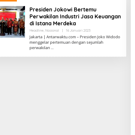
Presiden Jokowi Bertemu
Perwakilan Industri Jasa Keuangan
di Istana Merdeka
Oleh
Headline
,
Nasional
|
16 Januari 2023
Antarwaktu
Jakarta | Antarwaktu.com – Presiden Joko Widodo
menggelar pertemuan dengan sejumlah
perwakilan