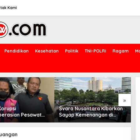
tak Kami
Pendidikan
Kesehatan
Politik
TNI-POLRI
Ragam
M
»
Nusantara Kibarkan
BPBD Tangsel Salurkan
J
Kemenangan di
Hingga 28.000 Liter Air
T
 Internasional
Bersih Per hari untuk
B
Warga Terdampak
N
Kekeringan
euangan