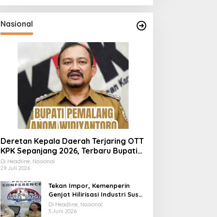
Nasional
Deretan Kepala Daerah Terjaring OTT
KPK Sepanjang 2026, Terbaru Bupati
Pemalang Anom Widiyantoro
Di Headline, Nasional
29 Juli 2026
Tekan Impor, Kemenperin
Genjot Hilirisasi Industri Susu
Lewat Momen Hari Susu
Di Headline, Nasional
Nusantara 2026
3 Juni 2026