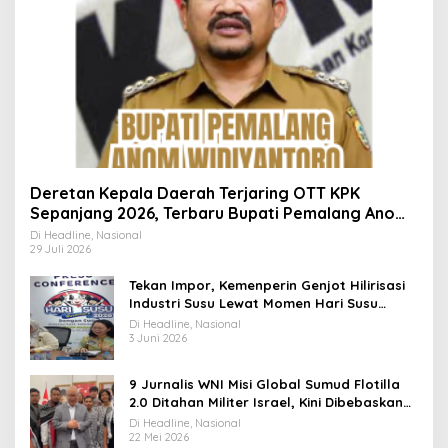
Deretan Kepala Daerah Terjaring OTT KPK
Sepanjang 2026, Terbaru Bupati Pemalang Anom
Widiyantoro
Di Headline, Nasional
29 Juli 2026
Tekan Impor, Kemenperin Genjot Hilirisasi
Industri Susu Lewat Momen Hari Susu
Nusantara 2026
Di Headline, Nasional
3 Juni 2026
9 Jurnalis WNI Misi Global Sumud Flotilla
2.0 Ditahan Militer Israel, Kini Dibebaskan
dan Dievakuasi ke Istanbul
Di Headline, Nasional
22 Mei 2026