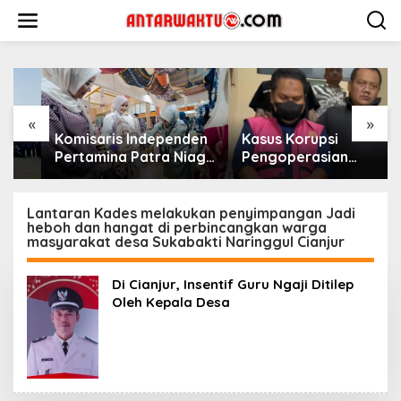
Lewati
ke
konten
«
»
Komisaris Independen
Kasus Korupsi
Pertamina Patra Niaga
Pengoperasian
Terpikat Produk UMKM
Pesawat APK: Mantan
Mitra Binaan dengan
VP Business
Sentuhan
Development
Lantaran Kades melakukan penyimpangan Jadi
heboh dan hangat di perbincangkan warga
Kemanusiaan dan
Ditetapkan Tersangka
masyarakat desa Sukabakti Naringgul Cianjur
Keberlanjutan
Di Cianjur, Insentif Guru Ngaji Ditilep
Oleh Kepala Desa