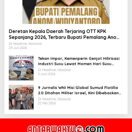
Deretan Kepala Daerah Terjaring OTT KPK
Sepanjang 2026, Terbaru Bupati Pemalang Anom
Widiyantoro
Di Headline, Nasional
29 Juli 2026
Tekan Impor, Kemenperin Genjot Hilirisasi
Industri Susu Lewat Momen Hari Susu
Nusantara 2026
Di Headline, Nasional
3 Juni 2026
9 Jurnalis WNI Misi Global Sumud Flotilla
2.0 Ditahan Militer Israel, Kini Dibebaskan
dan Dievakuasi ke Istanbul
Di Headline, Nasional
22 Mei 2026