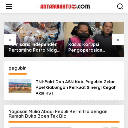
Lewati
ke
konten
«
»
Komisaris Independen
Kasus Korupsi
Pertamina Patra Niaga
Pengoperasian
Terpikat Produk UMKM
Pesawat APK: Mantan
Mitra Binaan dengan
VP Business
Sentuhan
Development
pegubin
Kemanusiaan dan
Ditetapkan Tersangka
Keberlanjutan
TNI-Polri Dan ASN Kab. Pegubin Gelar
Apel Gabungan Perkuat Sinergi Cegah
Aksi KST
Yayasan Mulia Abadi Peduli Bermitra dengan
Rumah Duka Boen Tek Bio