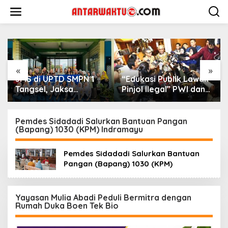
Lewati
ke
konten
«
»
JMS di UPTD SMPN 1
“Edukasi Publik Lawan
Tangsel, Jaksa
Pinjol Ilegal” PWI dan
Tekankan Bahaya
AFPI Gelar Workshop
Bullying hingga
Jurnalistik
Narkotika
Pemdes Sidadadi Salurkan Bantuan Pangan
(Bapang) 1030 (KPM) Indramayu
Pemdes Sidadadi Salurkan Bantuan
Pangan (Bapang) 1030 (KPM)
Yayasan Mulia Abadi Peduli Bermitra dengan
Rumah Duka Boen Tek Bio