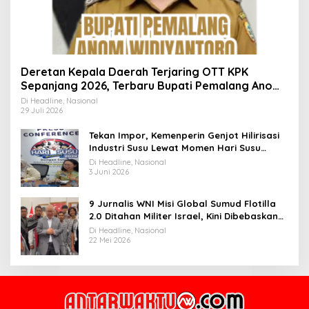
Deretan Kepala Daerah Terjaring OTT KPK
Sepanjang 2026, Terbaru Bupati Pemalang Anom
Widiyantoro
Di Headline, Nasional
29 Juli 2026
Tekan Impor, Kemenperin Genjot Hilirisasi
Industri Susu Lewat Momen Hari Susu
Nusantara 2026
Di Headline, Nasional
3 Juni 2026
9 Jurnalis WNI Misi Global Sumud Flotilla
2.0 Ditahan Militer Israel, Kini Dibebaskan
dan Dievakuasi ke Istanbul
Di Headline, Nasional
22 Mei 2026