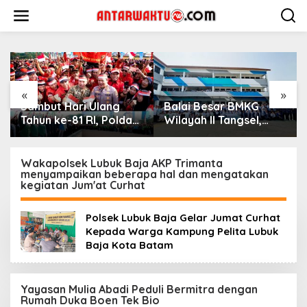
Lewati
ke
konten
«
»
Sambut Hari Ulang
Balai Besar BMKG
Ko
Tahun ke-81 RI, Polda
Wilayah II Tangsel,
Pe
Metro Jaya Gelar Apel
Edukasi Bencana
Te
Kebangsaan
Gempa Bumi dan
Mi
Tsunami kepada
Se
Wakapolsek Lubuk Baja AKP Trimanta
menyampaikan beberapa hal dan mengatakan
pelajar UPTD SMPN 23
Ke
kegiatan Jum'at Curhat
Ke
Polsek Lubuk Baja Gelar Jumat Curhat
Kepada Warga Kampung Pelita Lubuk
Baja Kota Batam
Yayasan Mulia Abadi Peduli Bermitra dengan
Rumah Duka Boen Tek Bio