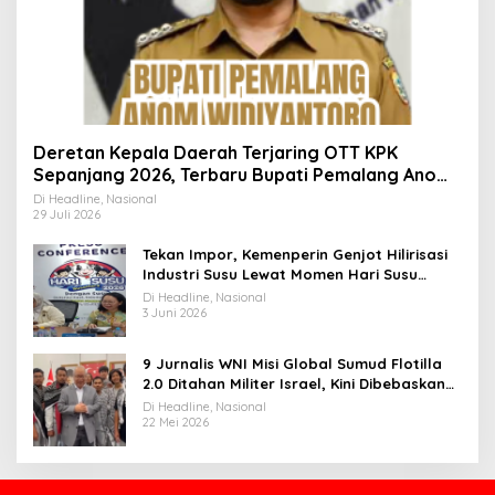
Deretan Kepala Daerah Terjaring OTT KPK
Sepanjang 2026, Terbaru Bupati Pemalang Anom
Widiyantoro
Di Headline, Nasional
29 Juli 2026
Tekan Impor, Kemenperin Genjot Hilirisasi
Industri Susu Lewat Momen Hari Susu
Nusantara 2026
Di Headline, Nasional
3 Juni 2026
9 Jurnalis WNI Misi Global Sumud Flotilla
2.0 Ditahan Militer Israel, Kini Dibebaskan
dan Dievakuasi ke Istanbul
Di Headline, Nasional
22 Mei 2026