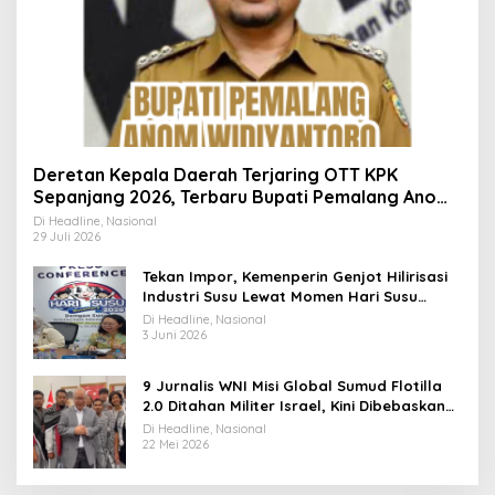
Deretan Kepala Daerah Terjaring OTT KPK
Sepanjang 2026, Terbaru Bupati Pemalang Anom
Widiyantoro
Di Headline, Nasional
29 Juli 2026
Tekan Impor, Kemenperin Genjot Hilirisasi
Industri Susu Lewat Momen Hari Susu
Nusantara 2026
Di Headline, Nasional
3 Juni 2026
9 Jurnalis WNI Misi Global Sumud Flotilla
2.0 Ditahan Militer Israel, Kini Dibebaskan
dan Dievakuasi ke Istanbul
Di Headline, Nasional
22 Mei 2026