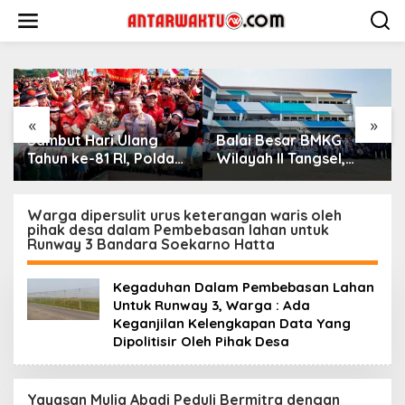
Lewati
ke
konten
«
»
Sambut Hari Ulang
Balai Besar BMKG
Tahun ke-81 RI, Polda
Wilayah II Tangsel,
Metro Jaya Gelar Apel
Edukasi Bencana
Kebangsaan
Gempa Bumi dan
Tsunami kepada
Warga dipersulit urus keterangan waris oleh
pihak desa dalam Pembebasan lahan untuk
pelajar UPTD SMPN 23
Runway 3 Bandara Soekarno Hatta
Kegaduhan Dalam Pembebasan Lahan
Untuk Runway 3, Warga : Ada
Keganjilan Kelengkapan Data Yang
Dipolitisir Oleh Pihak Desa
Yayasan Mulia Abadi Peduli Bermitra dengan