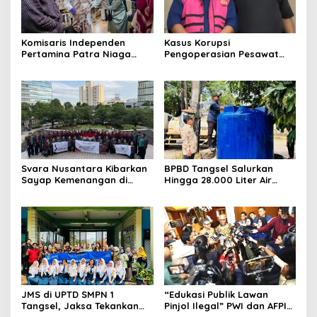
Komisaris Independen
Kasus Korupsi
Pertamina Patra Niaga
Pengoperasian Pesawat
Terpikat Produk UMKM
APK: Mantan VP Business
Mitra Binaan dengan
Development Ditetapkan
Sentuhan Kemanusiaan dan
Tersangka
Keberlanjutan
Svara Nusantara Kibarkan
BPBD Tangsel Salurkan
Sayap Kemenangan di
Hingga 28.000 Liter Air
Kancah Internasional
Bersih Per hari untuk
Warga Terdampak
Kekeringan
JMS di UPTD SMPN 1
“Edukasi Publik Lawan
Tangsel, Jaksa Tekankan
Pinjol Ilegal” PWI dan AFPI
Bahaya Bullying hingga
Gelar Workshop Jurnalistik