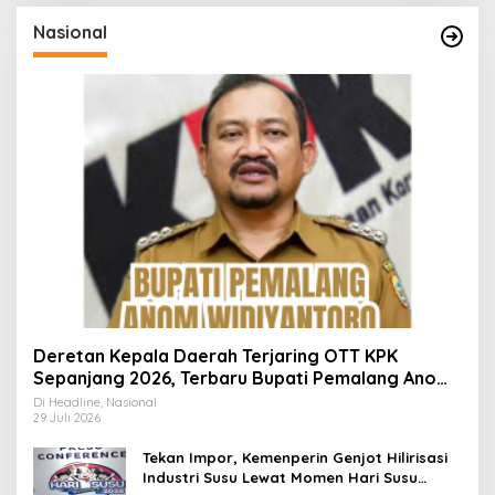
Nasional
Deretan Kepala Daerah Terjaring OTT KPK
Sepanjang 2026, Terbaru Bupati Pemalang Anom
Widiyantoro
Di Headline, Nasional
29 Juli 2026
Tekan Impor, Kemenperin Genjot Hilirisasi
Industri Susu Lewat Momen Hari Susu