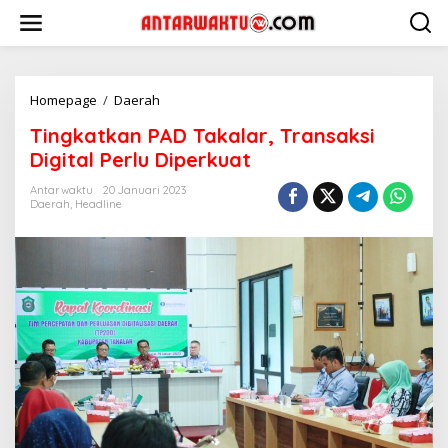
Lewati
ke
konten
Tingkatkan
Homepage
/
Daerah
PAD
Tingkatkan PAD Takalar, Transaksi
Takalar,
Transaksi
Digital Perlu Diperkuat
Digital
Perlu
Antarwaktu
20 Januari 2023
Daerah
,
Headline
Diperkuat