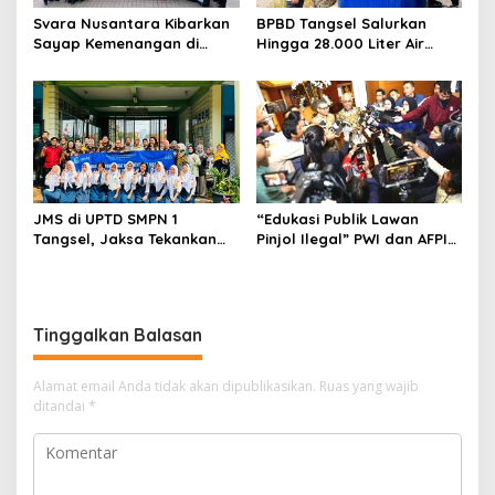
Svara Nusantara Kibarkan
BPBD Tangsel Salurkan
Sayap Kemenangan di
Hingga 28.000 Liter Air
Kancah Internasional
Bersih Per hari untuk
Warga Terdampak
Kekeringan
JMS di UPTD SMPN 1
“Edukasi Publik Lawan
Tangsel, Jaksa Tekankan
Pinjol Ilegal” PWI dan AFPI
Bahaya Bullying hingga
Gelar Workshop Jurnalistik
Narkotika
Tinggalkan Balasan
Alamat email Anda tidak akan dipublikasikan.
Ruas yang wajib
ditandai
*