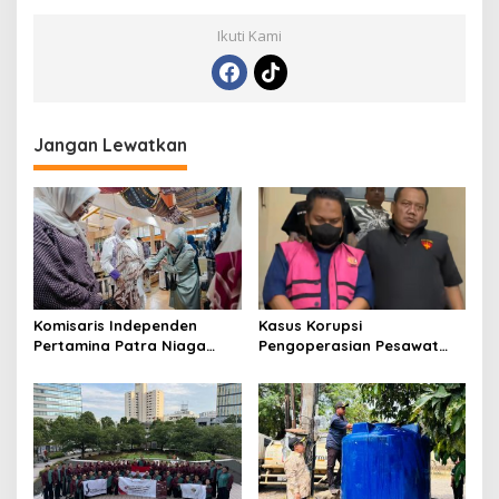
Ikuti Kami
Jangan Lewatkan
Komisaris Independen
Kasus Korupsi
Pertamina Patra Niaga
Pengoperasian Pesawat
Terpikat Produk UMKM
APK: Mantan VP Business
Mitra Binaan dengan
Development Ditetapkan
Sentuhan Kemanusiaan dan
Tersangka
Keberlanjutan