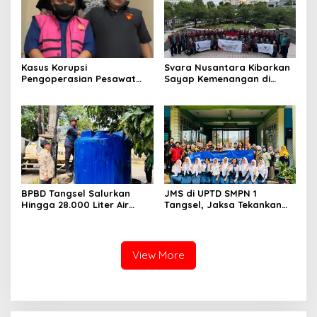
Kasus Korupsi
Svara Nusantara Kibarkan
Pengoperasian Pesawat
Sayap Kemenangan di
APK: Mantan VP Business
Kancah Internasional
Development Ditetapkan
Tersangka
BPBD Tangsel Salurkan
JMS di UPTD SMPN 1
Hingga 28.000 Liter Air
Tangsel, Jaksa Tekankan
Bersih Per hari untuk
Bahaya Bullying hingga
Warga Terdampak
Narkotika
Kekeringan
View More