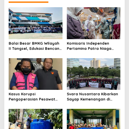
Balai Besar BMKG Wilayah
Komisaris Independen
II Tangsel, Edukasi Bencana
Pertamina Patra Niaga
Gempa Bumi dan Tsunami
Terpikat Produk UMKM
kepada pelajar UPTD SMPN
Mitra Binaan dengan
23
Sentuhan Kemanusiaan dan
Keberlanjutan
Kasus Korupsi
Svara Nusantara Kibarkan
Pengoperasian Pesawat
Sayap Kemenangan di
APK: Mantan VP Business
Kancah Internasional
Development Ditetapkan
Tersangka