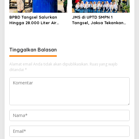
BPBD Tangsel Salurkan
JMS di UPTD SMPN 1
Hingga 28.000 Liter Air
Tangsel, Jaksa Tekankan
Bersih Per hari untuk
Bahaya Bullying hingga
Warga Terdampak
Narkotika
Kekeringan
Tinggalkan Balasan
Alamat email Anda tidak akan dipublikasikan.
Ruas yang wajib
ditandai
*