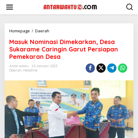
Lewati
ke
konten
Masuk
Homepage
/
Daerah
Nominasi
Masuk Nominasi Dimekarkan, Desa
Dimekarkan,
Desa
Sukarame Caringin Garut Persiapan
Sukarame
Pemekaran Desa
Caringin
Garut
Antarwaktu
24 Januari 2023
Persiapan
Daerah
,
Headline
Pemekaran
Desa