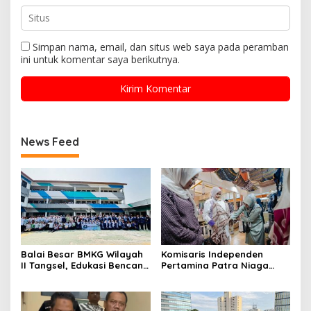
Simpan nama, email, dan situs web saya pada peramban
ini untuk komentar saya berikutnya.
News Feed
Balai Besar BMKG Wilayah
Komisaris Independen
II Tangsel, Edukasi Bencana
Pertamina Patra Niaga
Gempa Bumi dan Tsunami
Terpikat Produk UMKM
kepada pelajar UPTD SMPN
Mitra Binaan dengan
23
Sentuhan Kemanusiaan dan
Keberlanjutan