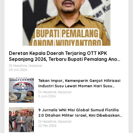
Deretan Kepala Daerah Terjaring OTT KPK
Sepanjang 2026, Terbaru Bupati Pemalang Anom
Widiyantoro
Di Headline, Nasional
29 Juli 2026
Tekan Impor, Kemenperin Genjot Hilirisasi
Industri Susu Lewat Momen Hari Susu
Nusantara 2026
Di Headline, Nasional
3 Juni 2026
9 Jurnalis WNI Misi Global Sumud Flotilla
2.0 Ditahan Militer Israel, Kini Dibebaskan
dan Dievakuasi ke Istanbul
Di Headline, Nasional
22 Mei 2026