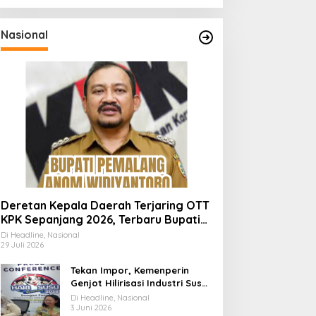
Nasional
Deretan Kepala Daerah Terjaring OTT
KPK Sepanjang 2026, Terbaru Bupati
Pemalang Anom Widiyantoro
Di Headline, Nasional
29 Juli 2026
Tekan Impor, Kemenperin
Genjot Hilirisasi Industri Susu
Lewat Momen Hari Susu
Di Headline, Nasional
Nusantara 2026
3 Juni 2026