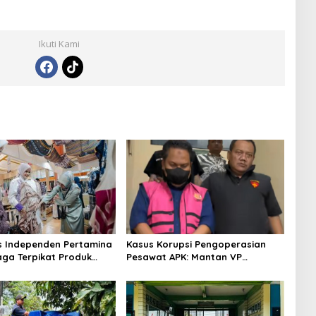
Ikuti Kami
s Independen Pertamina
Kasus Korupsi Pengoperasian
aga Terpikat Produk
Pesawat APK: Mantan VP
ra Binaan dengan
Business Development
n Kemanusiaan dan
Ditetapkan Tersangka
jutan