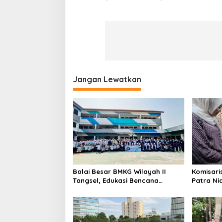
Jangan Lewatkan
Balai Besar BMKG Wilayah II
Komisari
Tangsel, Edukasi Bencana
Patra Ni
Gempa Bumi dan Tsunami
UMKM Mit
kepada pelajar UPTD SMPN 23
Sentuha
Keberlan