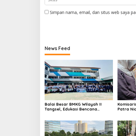
Simpan nama, email, dan situs web saya pa
News Feed
Balai Besar BMKG Wilayah II
Komisari
Tangsel, Edukasi Bencana
Patra Ni
Gempa Bumi dan Tsunami
UMKM Mit
kepada pelajar UPTD SMPN 23
Sentuha
Keberlan