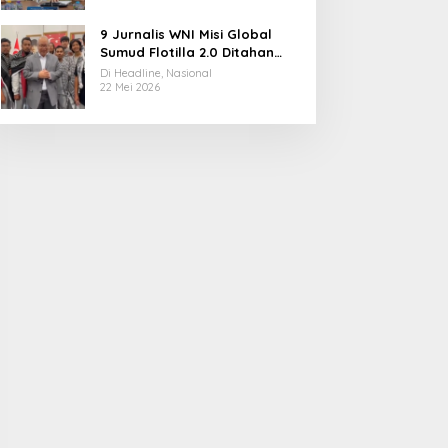
9 Jurnalis WNI Misi Global
Sumud Flotilla 2.0 Ditahan
Militer Israel, Kini Dibebaskan
Di Headline, Nasional
dan Dievakuasi ke Istanbul
22 Mei 2026