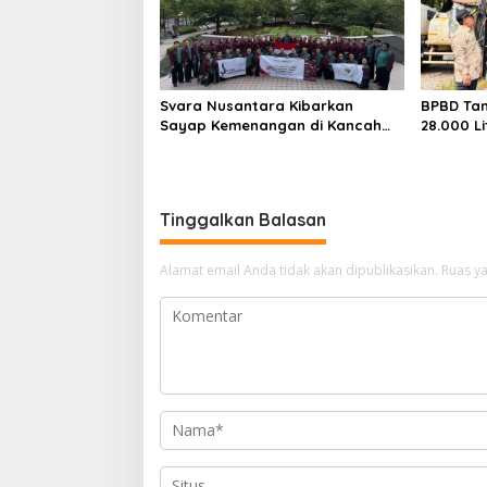
Svara Nusantara Kibarkan
BPBD Tan
Sayap Kemenangan di Kancah
28.000 Li
Internasional
untuk W
Kekering
Tinggalkan Balasan
Alamat email Anda tidak akan dipublikasikan.
Ruas ya