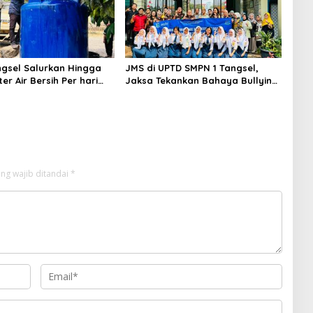
gsel Salurkan Hingga
JMS di UPTD SMPN 1 Tangsel,
ter Air Bersih Per hari
Jaksa Tekankan Bahaya Bullying
arga Terdampak
hingga Narkotika
an
ng wajib ditandai
*