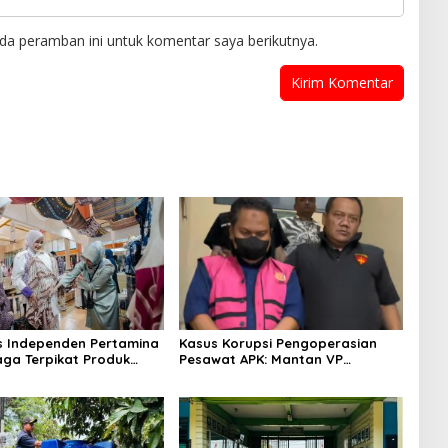
da peramban ini untuk komentar saya berikutnya.
s Independen Pertamina
Kasus Korupsi Pengoperasian
aga Terpikat Produk
Pesawat APK: Mantan VP
ra Binaan dengan
Business Development
n Kemanusiaan dan
Ditetapkan Tersangka
jutan