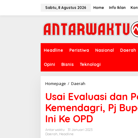
Lewati
ke
Sabtu, 8 Agustus 2026
Home
Info Iklan
Kon
konten
Headline
Peristiwa
Nasional
Daerah
Opini
Bisnis
Teknologi
Usai
Homepage
/
Daerah
Evaluasi
Usai Evaluasi dan 
dan
Pemantapan
Kemendagri, Pj Bupa
Tugas
Dari
Ini Ke OPD
Kemendagri,
Pj
Bupati
Antarwaktu
31 Januari 2023
Takalar
Daerah
,
Headline