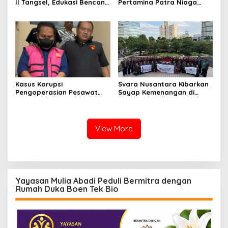
II Tangsel, Edukasi Bencana
Pertamina Patra Niaga
Gempa Bumi dan Tsunami
Terpikat Produk UMKM
kepada pelajar UPTD SMPN
Mitra Binaan dengan
23
Sentuhan Kemanusiaan dan
Keberlanjutan
Kasus Korupsi
Svara Nusantara Kibarkan
Pengoperasian Pesawat
Sayap Kemenangan di
APK: Mantan VP Business
Kancah Internasional
Development Ditetapkan
Tersangka
View More
Yayasan Mulia Abadi Peduli Bermitra dengan
Rumah Duka Boen Tek Bio