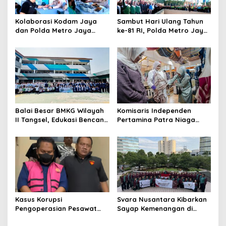
Kolaborasi Kodam Jaya
Sambut Hari Ulang Tahun
dan Polda Metro Jaya
ke-81 RI, Polda Metro Jaya
Gelar Bakti Kesehatan
Gelar Apel Kebangsaan
Balai Besar BMKG Wilayah
Komisaris Independen
II Tangsel, Edukasi Bencana
Pertamina Patra Niaga
Gempa Bumi dan Tsunami
Terpikat Produk UMKM
kepada pelajar UPTD SMPN
Mitra Binaan dengan
23
Sentuhan Kemanusiaan dan
Keberlanjutan
Kasus Korupsi
Svara Nusantara Kibarkan
Pengoperasian Pesawat
Sayap Kemenangan di
APK: Mantan VP Business
Kancah Internasional