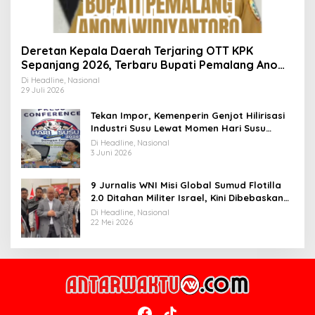
Deretan Kepala Daerah Terjaring OTT KPK
Sepanjang 2026, Terbaru Bupati Pemalang Anom
Widiyantoro
Di Headline, Nasional
29 Juli 2026
Tekan Impor, Kemenperin Genjot Hilirisasi
Industri Susu Lewat Momen Hari Susu
Nusantara 2026
Di Headline, Nasional
3 Juni 2026
9 Jurnalis WNI Misi Global Sumud Flotilla
2.0 Ditahan Militer Israel, Kini Dibebaskan
dan Dievakuasi ke Istanbul
Di Headline, Nasional
22 Mei 2026