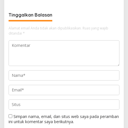
Development Ditetapkan
Tersangka
Tinggalkan Balasan
Alamat email Anda tidak akan dipublikasikan.
Ruas yang wajib
ditandai
*
Simpan nama, email, dan situs web saya pada peramban
ini untuk komentar saya berikutnya.